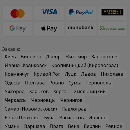
Заказ в:
Киев
Винница
Днепр
Житомир
Запорожье
Ивано-Франковск
Кропивницкий (Кировоград)
Кременчуг
Кривой Рог
Луцк
Львов
Николаев
Одесса
Полтава
Ровно
Сумы
Тернополь
Ужгород
Харьков
Херсон
Хмельницкий
Черкассы
Черновцы
Чернигов
Самар (Новомосковск)
Павлоград
Белая Церковь
Буча
Васильков
Ирпень
Умань
Варшава
Прага
Вена
Берлин
Ревное