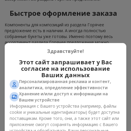
Быстрое оформление заказа
Компоненты для композиций из раздела Горячее
предложение есть в наличии. А иногда полностью
собранные букеты уже готовы. Именно поэтому весь
ассортимент раздела Горячее предложение можно
заказать мгновенно и получить заказ почти моментально.
Здравствуйте!
Вы выбираете, оплачиваете — и получаете быструю
доставку.
Этот сайт запрашивает у Вас
согласие на использование
Расширенный выбор
Ваших данных
Персонализированная реклама и контент,
Горячее предложение обычно включает большое
аналитика, определение эффективности
разнообразие авторских работ. Здесь можно найти
Хранение и/или доступ к информации на
стильные флорариумы, сезонные аранжировки,
Вашем устройстве
тематические наборы для праздников и событий. Цены
Информация с Вашего устройства (например, файлы
разные. В каталоге Горячее предложение обычно
cookie и уникальные идентификаторы) будет доступна
представлены букеты и за
700 грн
, и за
1000 грн
, и
1500 грн
,
поставщикам. Кроме того, они, а также этот сайт или
и даже
дороже
.
приложение смогут сохранять информацию с Вашего
устройства и обрабатывать Ваши персональные