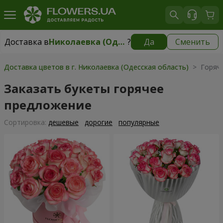
Доставка в
Николаевка (Одесская область)
?
Да
Сменить
Доставка в
Николаевка (Одесская область)
|
2277 грн
Доставка цветов в г. Николаевка (Одесская область)
> Горяч
Заказать букеты горячее
предложение
Cортировка:
дешевые
дорогие
популярные