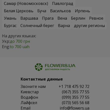
Самар (Новомосковск)
Павлоград
Белая Церковь
Буча
Васильков
Ирпень
Умань
Варшава
Прага
Вена
Берлин
Ревное
Бургас
Солнечный берег
Варна
другие регионы
На других языках:
Укр:
до 700 грн
Eng:
to 700 uah
Контактные данные
Звоните нам
+1 718 475 92 72
Киевстар
(067) 355 77 55
Водафон
(099) 355 77 55
Лайфсел
(073) 565 56 68
Email
info@flowers.ua