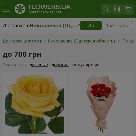
Доставка в
Николаевка (Одесская область)
?
Да
Сменить
Доставка в
Николаевка (Одесская область)
|
2277 грн
Доставка цветов в г. Николаевка (Одесская область)
> По цен
до 700 грн
Cортировка:
дешевые
дорогие
популярные