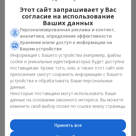
Этот сайт запрашивает у Вас
Шарик "Я тебя люблю"
Фонтан шаров "Полярное
согласие на использование
сияние"
Ваших данных
Персонализированная реклама и контент,
аналитика, определение эффективности
Хранение и/или доступ к информации на
Заказать
Заказать
Вашем устройстве
Информация с Вашего устройства (например, файлы
cookie и уникальные идентификаторы) будет доступна
поставщикам. Кроме того, они, а также этот сайт или
приложение смогут сохранять информацию с Вашего
устройства и обрабатывать Ваши персональные
данные.
Некоторые поставщики могут использовать Ваши
данные на основании законного интереса. Вы можете
изменить свой выбор позже по ссылке внизу страницы.
Коллекция шаров "Украина"
Коллекция шариков
"Веселый День Рождения" -
Принять все
7 шариков