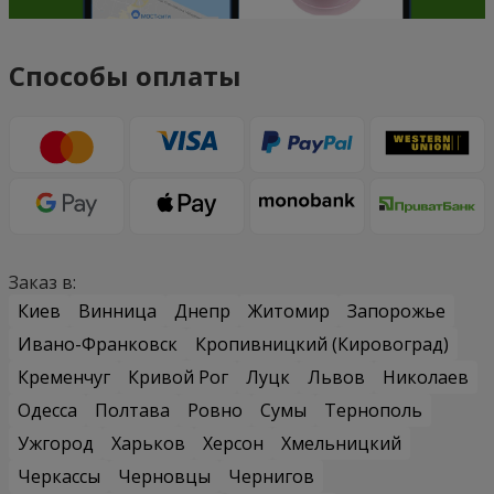
Способы оплаты
Заказ в:
Киев
Винница
Днепр
Житомир
Запорожье
Ивано-Франковск
Кропивницкий (Кировоград)
Кременчуг
Кривой Рог
Луцк
Львов
Николаев
Одесса
Полтава
Ровно
Сумы
Тернополь
Ужгород
Харьков
Херсон
Хмельницкий
Черкассы
Черновцы
Чернигов