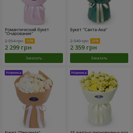
Романтический букет
Букет "Санта-Ана"
"Очарование"
2 554 грн
2 949 грн
Заказать
Заказать
Букет "Персеида"
15 желтых пионовидных роз