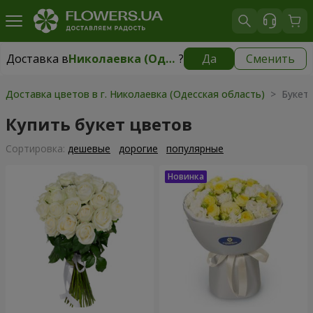
Доставка в
Николаевка (Одесская область)
?
Да
Сменить
Доставка в
Николаевка (Одесская область)
|
2277 грн
Доставка цветов в г. Николаевка (Одесская область)
> Букет
Купить букет цветов
Cортировка:
дешевые
дорогие
популярные