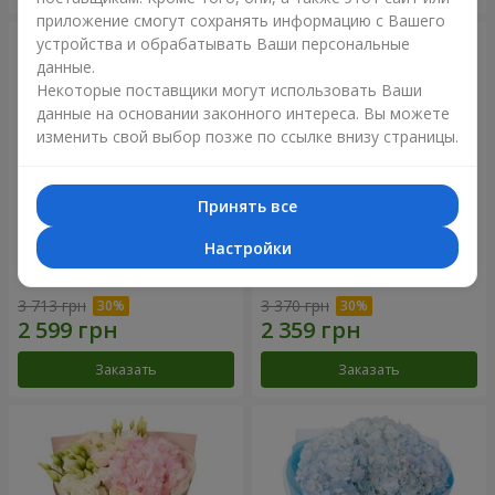
приложение смогут сохранять информацию с Вашего
устройства и обрабатывать Ваши персональные
данные.
Некоторые поставщики могут использовать Ваши
данные на основании законного интереса. Вы можете
изменить свой выбор позже по ссылке внизу страницы.
Принять все
Настройки
Букет "Magic Fleur"
Букет "Лавандовое небо"
3 713 грн
3 370 грн
Заказать
Заказать