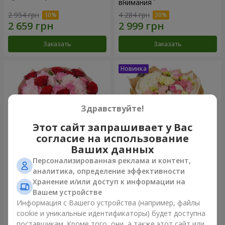
внимания
2 954 грн
4 284 грн
Заказать
Заказать
Здравствуйте!
Этот сайт запрашивает у Вас
согласие на использование
Ваших данных
Персонализированная реклама и контент,
Букет "Очарование роз и
Букет "Лайза"
аналитика, определение эффективности
гортензий"
Хранение и/или доступ к информации на
3 799 грн
3 949 грн
Вашем устройстве
Информация с Вашего устройства (например, файлы
cookie и уникальные идентификаторы) будет доступна
Заказать
Заказать
поставщикам. Кроме того, они, а также этот сайт или