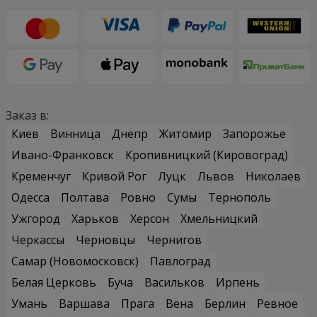
Заказ в:
Киев
Винница
Днепр
Житомир
Запорожье
Ивано-Франковск
Кропивницкий (Кировоград)
Кременчуг
Кривой Рог
Луцк
Львов
Николаев
Одесса
Полтава
Ровно
Сумы
Тернополь
Ужгород
Харьков
Херсон
Хмельницкий
Черкассы
Черновцы
Чернигов
Самар (Новомосковск)
Павлоград
Белая Церковь
Буча
Васильков
Ирпень
Умань
Варшава
Прага
Вена
Берлин
Ревное