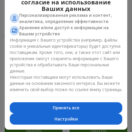
согласие на использование
золото"
Ваших данных
Персонализированная реклама и контент,
аналитика, определение эффективности
Хранение и/или доступ к информации на
Заказать
Заказать
Вашем устройстве
Информация с Вашего устройства (например, файлы
cookie и уникальные идентификаторы) будет доступна
поставщикам. Кроме того, они, а также этот сайт или
приложение смогут сохранять информацию с Вашего
устройства и обрабатывать Ваши персональные
данные.
Некоторые поставщики могут использовать Ваши
данные на основании законного интереса. Вы можете
изменить свой выбор позже по ссылке внизу страницы.
Фонтан шаров "Радужное
Фонтан шаров "Arcobaleno"
настроение"
Принять все
Настройки
Заказать
Заказать