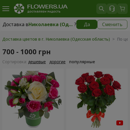
Доставка в
Николаевка (Одесская область)
?
Да
Сменить
Доставка в
Николаевка (Одесская область)
|
2277 грн
Доставка цветов в г. Николаевка (Одесская область)
> По цен
700 - 1000 грн
Cортировка:
дешевые
дорогие
популярные