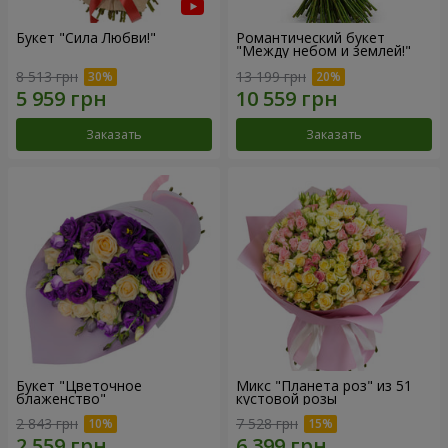
Букет "Сила Любви!"
Романтический букет
"Между небом и землей!"
8 513 грн
13 199 грн
Заказать
Заказать
Букет "Цветочное
Микс "Планета роз" из 51
блаженство"
кустовой розы
2 843 грн
7 528 грн