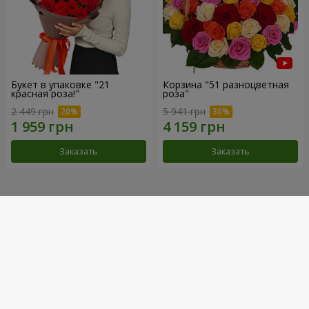
Букет в упаковке "21
Корзина "51 разноцветная
красная роза!"
роза"
2 449 грн
5 941 грн
Заказать
Заказать
Наши достижения
Доставка цветов года в Украине
«Выбор страны»
2026 год