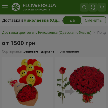
Доставка в
Николаевка (Одесская область)
?
Да
Сменить
Доставка в
Николаевка (Одесская область)
|
2277 грн
Доставка цветов в г. Николаевка (Одесская область)
> По цен
от 1500 грн
Cортировка:
дешевые
дорогие
популярные