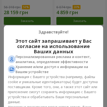
56 318 грн
6 074 грн
Заказать
Заказать
Здравствуйте!
Этот сайт запрашивает у Вас
согласие на использование
Ваших данных
Персонализированная реклама и контент,
аналитика, определение эффективности
Хранение и/или доступ к информации на
Вашем устройстве
Информация с Вашего устройства (например, файлы
Букет "Очей очарованье"
Букет "Не упускай мечту!"
cookie и уникальные идентификаторы) будет доступна
поставщикам. Кроме того, они, а также этот сайт или
3 499 грн
2 999 грн
приложение смогут сохранять информацию с Вашего
устройства и обрабатывать Ваши персональные
данные.
Заказать
Заказать
Некоторые поставщики могут использовать Ваши