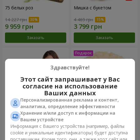
75 белых роз
Мишка с букетом
14 227 грн
4 469 грн
Заказать
Заказать
Здравствуйте!
Этот сайт запрашивает у Вас
согласие на использование
Ваших данных
Персонализированная реклама и контент,
аналитика, определение эффективности
Хранение и/или доступ к информации на
151 красная роза
Букет "Очей очарованье"
Вашем устройстве
Информация с Вашего устройства (например, файлы
32 725 грн
7 324 грн
cookie и уникальные идентификаторы) будет доступна
поставщикам. Кроме того, они, а также этот сайт или