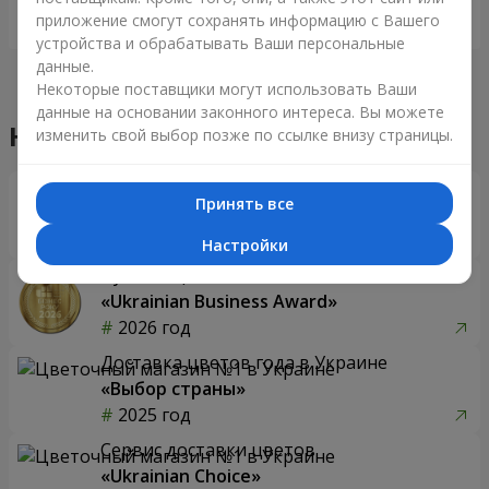
приложение смогут сохранять информацию с Вашего
Заказать
Заказать
устройства и обрабатывать Ваши персональные
данные.
Некоторые поставщики могут использовать Ваши
данные на основании законного интереса. Вы можете
Наши достижения
изменить свой выбор позже по ссылке внизу страницы.
Доставка цветов года в Украине
Принять все
«Выбор страны»
2026 год
Настройки
Лучший цветочный магазин
«Ukrainian Business Award»
2026 год
Доставка цветов года в Украине
«Выбор страны»
2025 год
Сервис доставки цветов
«Ukrainian Choice»