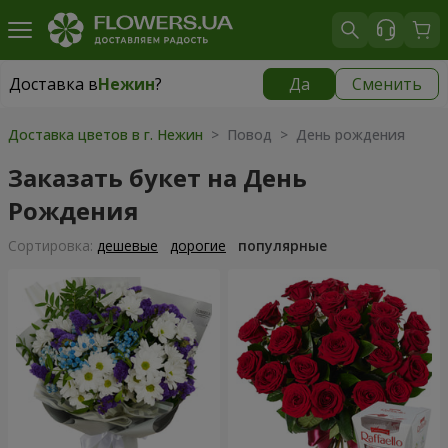
Доставка в
Нежин
?
Да
Сменить
Доставка в
Нежин
|
бесплатно
Доставка цветов в г. Нежин
> Повод > День рождения
Заказать букет на День
Рождения
Cортировка:
дешевые
дорогие
популярные