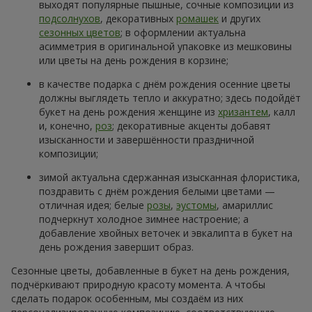
выходят популярные пышные, сочные композиции из
подсолнухов
, декоративных
ромашек
и других
сезонных цветов
; в оформлении актуальна
асимметрия в оригинальной упаковке из мешковины
или цветы на день рождения в корзине;
в качестве подарка с днём рождения осенние цветы
должны выглядеть тепло и аккуратно; здесь подойдёт
букет на день рождения женщине из
хризантем
, калл
и, конечно,
роз
; декоративные акценты добавят
изысканности и завершённости праздничной
композиции;
зимой актуальна сдержанная изысканная флористика,
поздравить с днём рождения белыми цветами —
отличная идея; белые
розы
,
эустомы
, амариллис
подчеркнут холодное зимнее настроение; а
добавление хвойных веточек и эвкалипта в букет на
день рождения завершит образ.
Сезонные цветы, добавленные в букет на день рождения,
подчёркивают природную красоту момента. А чтобы
сделать подарок особенным, мы создаём из них