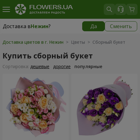
Доставка в
Нежин
?
Да
Сменить
Доставка в
Нежин
|
бесплатно
Доставка цветов в г. Нежин
> Цветы > Сборный букет
Купить сборный букет
Cортировка:
дешевые
дорогие
популярные