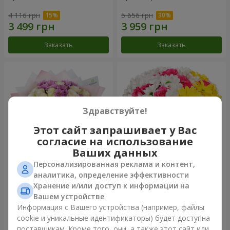
4 116 грн
5 656 грн
Заказать
Заказать
Здравствуйте!
Этот сайт запрашивает у Вас
согласие на использование
Ваших данных
Персонализированная реклама и контент,
Букет "Дежавю"
Цветы в коробке "Мое
аналитика, определение эффективности
сердце"
Хранение и/или доступ к информации на
5 599 грн
1 999 грн
Вашем устройстве
Информация с Вашего устройства (например, файлы
cookie и уникальные идентификаторы) будет доступна
Заказать
Заказать
поставщикам. Кроме того, они, а также этот сайт или