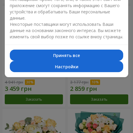
приложение смогут сохранять информацию с Вашего
устройства и обрабатывать Ваши персональные
данные.
Некоторые поставщики могут использовать Ваши
данные на основании законного интереса. Вы можете
изменить свой выбор позже по ссылке внизу страницы.
Принять все
Настройки
Цветы в коробке "Барокко"
Букет "Розовый вкус
ванили"
4 941 грн
3 177 грн
Заказать
Заказать