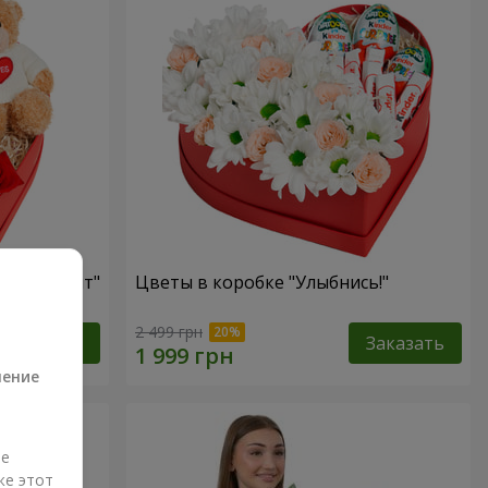
ый презент"
Цветы в коробке "Улыбнись!"
а
2 499 грн
Заказать
Заказать
ление
ые
же этот