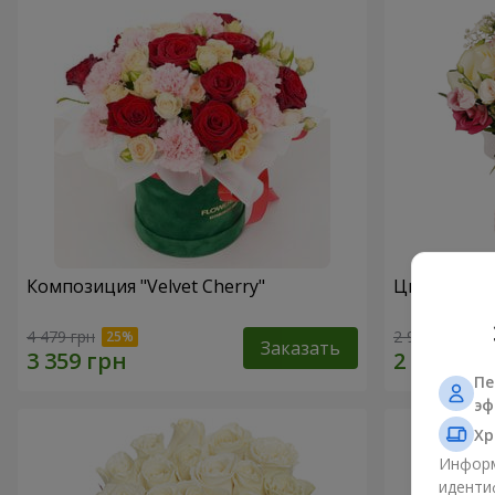
Композиция "Velvet Cherry"
Цветы в ко
4 479 грн
2 999 грн
Заказать
Пе
эф
Хр
Информ
иденти