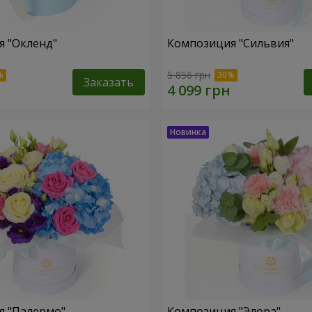
 "Окленд"
Композиция "Сильвия"
5 856 грн
Заказать
я "Палермо"
Композиция "Элора"