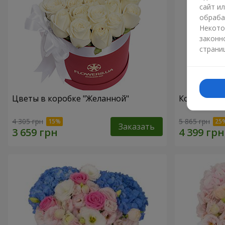
сайт и
обраба
Некото
законн
страни
Цветы в коробке "Желанной"
Композиция 
4 305 грн
5 865 грн
Заказать