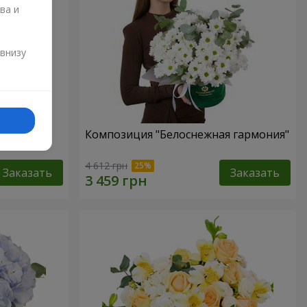
ва и
и
 внизу
Любовь в
Композиция "Белоснежная гармония"
4 612 грн
Заказать
Заказать