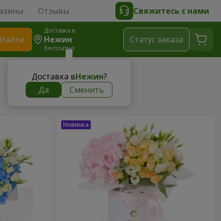
азины
Отзывы
Свяжитесь с нами
Доставка в
Найти
Нежин
Cтатус заказа
бесплатно
Доставка в
Нежин
?
Да
Сменить