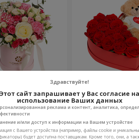
робке "Помпадур"
Композиция "Трогательн
Здравствуйте!
Этот сайт запрашивает у Вас согласие н
3 777 грн
Заказать
использование Ваших данных
рсонализированная реклама и контент, аналитика, опреде
фективности
анение и/или доступ к информации на Вашем устройстве
ация с Вашего устройства (например, файлы cookie и уникальн
фикаторы) будет доступна поставщикам. Кроме того, они, а так