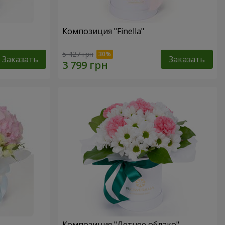
Композиция "Finella"
5 427 грн
Заказать
Заказать
Композиция "Летнее облако"