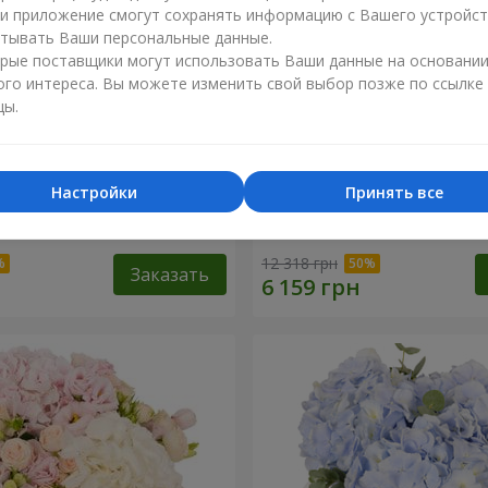
ли приложение смогут сохранять информацию с Вашего устройст
тывать Ваши персональные данные.
рые поставщики могут использовать Ваши данные на основани
ого интереса. Вы можете изменить свой выбор позже по ссылке
цы.
Настройки
Принять все
"Lady in Red"
Композиция в коробке "
твоих глазах"
12 318 грн
Заказать