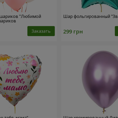
 шариков "Любимой
Шар фольгированный "Зв
 шариков
Заказать
 тебя, мама"
Шар хромированный Ли