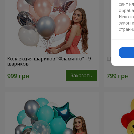
сайт и
обраба
Некото
законн
страни
Коллекция шариков "Фламинго" - 9
Шарики "Ц
шариков
Заказать