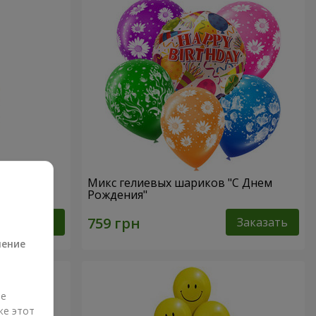
"
Микс гелиевых шариков "C Днем
Рождения"
а
Заказать
Заказать
ление
ые
же этот