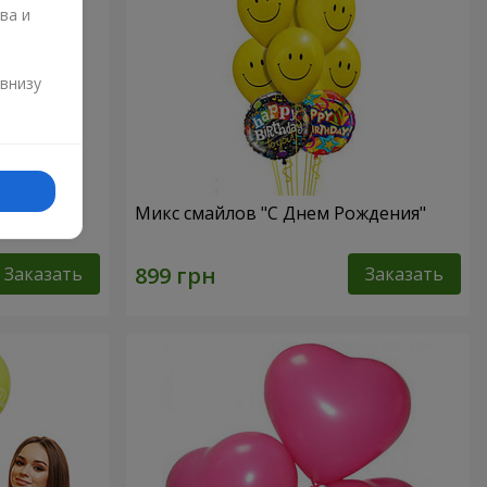
ва и
и
 внизу
нем
Микс смайлов "C Днем Рождения"
Заказать
Заказать