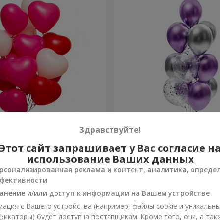
х шариков (в форме
Фонтан шаров "Фантазия
Здравствуйте!
Этот сайт запрашивает у Вас согласие н
Заказать
использование Ваших данных
рсонализированная реклама и контент, аналитика, опреде
фективности
анение и/или доступ к информации на Вашем устройстве
ация с Вашего устройства (например, файлы cookie и уникальн
фикаторы) будет доступна поставщикам. Кроме того, они, а так