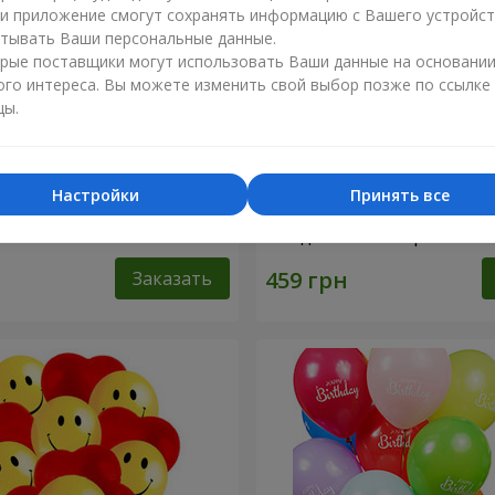
ли приложение смогут сохранять информацию с Вашего устройст
тывать Ваши персональные данные.
рые поставщики могут использовать Ваши данные на основани
ого интереса. Вы можете изменить свой выбор позже по ссылке
цы.
Настройки
Принять все
ифры"
Коллекция шариков "С Д
Рождения!"- 5 шариков
Заказать