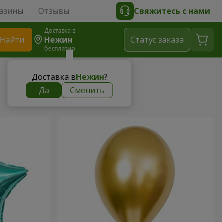
азины
Отзывы
Свяжитесь с нами
Доставка в
Найти
Нежин
Cтатус заказа
бесплатно
Доставка в
Нежин
?
Да
Сменить