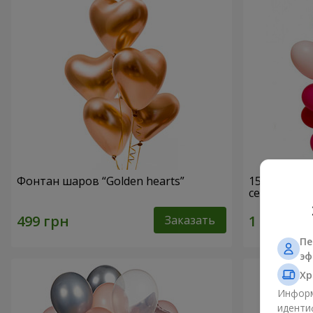
Фонтан шаров “Golden hearts”
15 гелиевы
сердец)
Заказать
Пе
эф
Хр
Информ
иденти