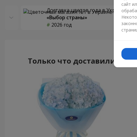
сайт и
Доставка цветов года в Украине
обраба
«Выбор страны»
Некото
законн
2026 год
страни
Только что доставили