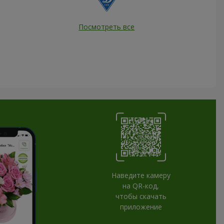
Посмотреть все
Наведите камеру
на QR-код,
чтобы скачать
приложение