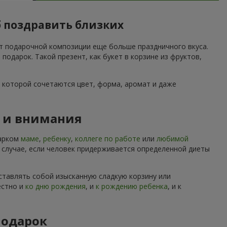
б поздравить близких
ет подарочной композиции еще больше праздничного вкуса.
дарок. Такой презент, как букет в корзине из фруктов,
 которой сочетаются цвет, форма, аромат и даже
ы и внимания
дарком
маме
,
ребенку
,
коллеге по работе
или
любимой
м случае, если человек придерживается определенной диеты
ставлять собой изысканную сладкую корзину или
естно и
ко дню рождения
, и
к рождению ребенка
, и к
подарок