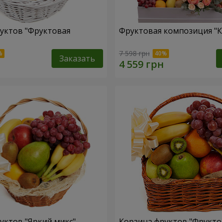
уктов "Фруктовая
Фруктовая композиция "К
7 598 грн
Заказать
уктов "Яркий микс"
Корзина фруктов "Фрукт