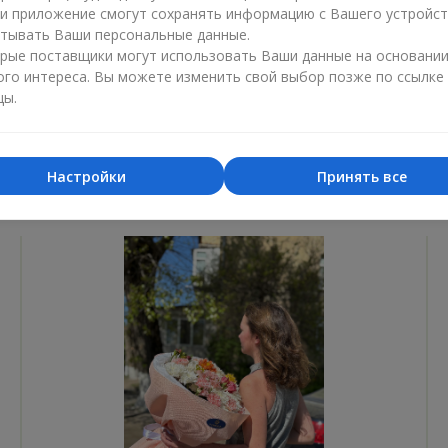
ли приложение смогут сохранять информацию с Вашего устройст
Лучший цветочный магазин
Доставка
тывать Ваши персональные данные.
«Ukrainian Business Award»
«Выбор 
рые поставщики могут использовать Ваши данные на основани
ого интереса. Вы можете изменить свой выбор позже по ссылке
2026 год
2025 г
цы.
Настройки
Принять все
Фотогалерея