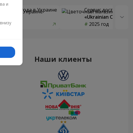
ва и
 цветов года в Украине
Сервис доставки цв
страны»
«Ukrainian Choice»
и
 внизу
од
2025 год
Наши клиенты