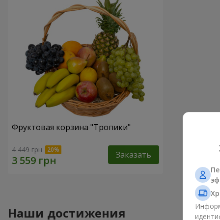
Фруктовая корзина "Тропики"
4 449 грн
Заказать
Пе
эф
Хр
Информ
Наши достижения
иденти