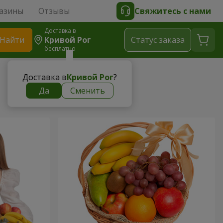
азины
Отзывы
Свяжитесь с нами
Доставка в
Найти
Кривой Рог
Cтатус заказа
бесплатно
Доставка в
Кривой Рог
?
Да
Сменить