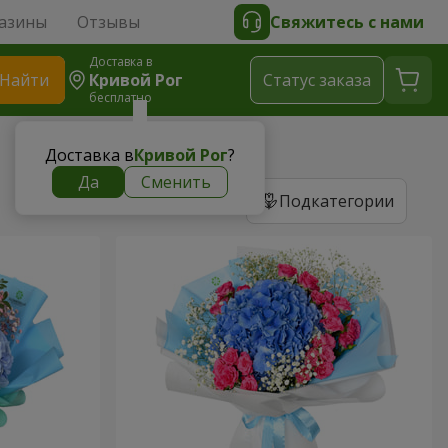
азины
Отзывы
Свяжитесь с нами
Доставка в
Найти
Кривой Рог
Cтатус заказа
бесплатно
Доставка в
Кривой Рог
?
Да
Сменить
Подкатегории