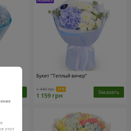
Букет "Теплый вечер"
а
1 449 грн
Заказать
Заказать
ление
ые
же этот