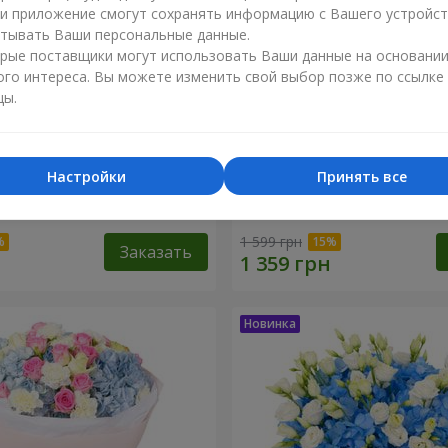
ли приложение смогут сохранять информацию с Вашего устройст
тывать Ваши персональные данные.
рые поставщики могут использовать Ваши данные на основани
ого интереса. Вы можете изменить свой выбор позже по ссылке
цы.
Настройки
Принять все
хновение синевы"
Букет "Утро"
1 599 грн
Заказать