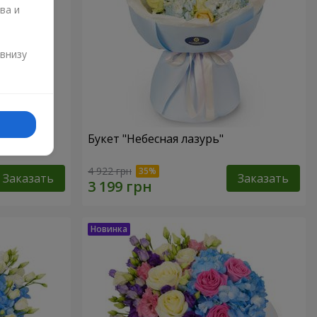
ва и
и
 внизу
Букет "Небесная лазурь"
4 922 грн
Заказать
Заказать