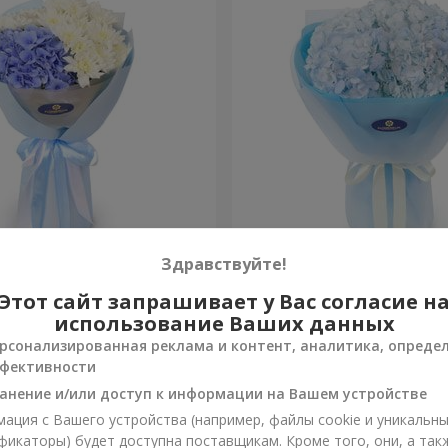
ость моя"
Букет "Blue ball"
Здравствуйте!
Этот сайт запрашивает у Вас согласие н
3 141 грн
Заказать
использование Ваших данных
рсонализированная реклама и контент, аналитика, опреде
фективности
анение и/или доступ к информации на Вашем устройстве
ация с Вашего устройства (например, файлы cookie и уникальн
фикаторы) будет доступна поставщикам. Кроме того, они, а так