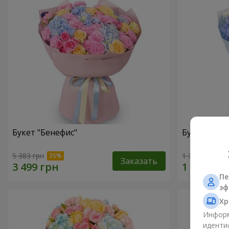
Букет "Бенефис"
Букет "Рад
5 383 грн
1 364 грн
Заказать
Пе
эф
Хр
Информ
иденти