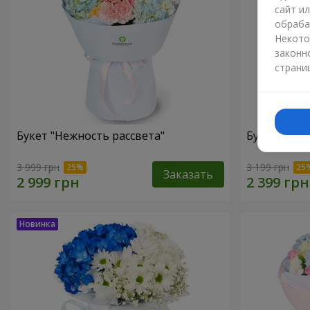
сайт и
обраба
Некото
законн
страни
Букет "Нежность рассвета"
Букет "Вдо
3 999 грн
3 199 грн
Заказать