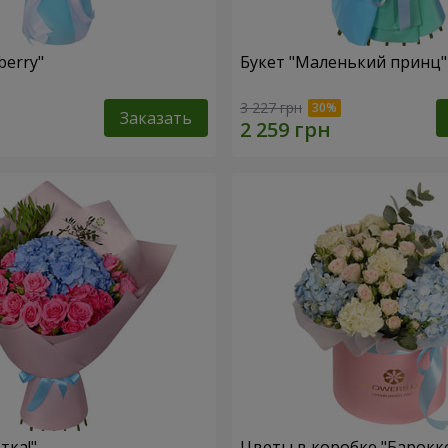
berry"
Букет "Маленький принц"
3 227 грн
Заказать
тка!"
Цветы в коробке "Барокк