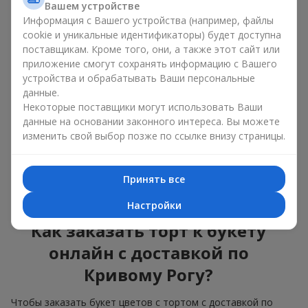
Вашем устройстве
красота и вкус в одном
Информация с Вашего устройства (например, файлы
подарке
cookie и уникальные идентификаторы) будет доступна
поставщикам. Кроме того, они, а также этот сайт или
приложение смогут сохранять информацию с Вашего
Торты с живыми цветами — это современное сочетание
флористики и гастрономической эстетики. Эксклюзивный
устройства и обрабатывать Ваши персональные
десерт в паре с
изысканным букетом
выглядит эффектно,
данные.
стильно и подчёркивает значимость события —
дня
Некоторые поставщики могут использовать Ваши
рождения
,
рождения ребёнка
или
корпоратива
.
данные на основании законного интереса. Вы можете
изменить свой выбор позже по ссылке внизу страницы.
В композиции букет цветов с тортом живые растения
задают эмоциональное настроение, а кондитерский декор
завершает сладкий праздничный акцент. Такой десерт с
Принять все
украшениями из любимых цветов отлично смотрится и на
праздничном столе, и на фотографиях.
Настройки
Как заказать торт к букету
онлайн с доставкой по
Кривому Рогу?
Чтобы заказать букет цветов с тортом с доставкой по