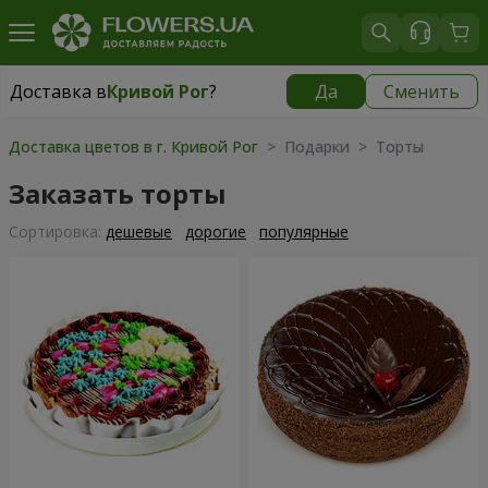
Доставка в
Кривой Рог
?
Да
Сменить
Доставка в
Кривой Рог
|
бесплатно
Доставка цветов в г. Кривой Рог
> Подарки > Торты
Заказать торты
Cортировка:
дешевые
дорогие
популярные