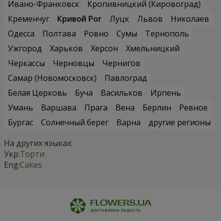
Ивано-Франковск
Кропивницкий (Кировоград)
Кременчуг
Кривой Рог
Луцк
Львов
Николаев
Одесса
Полтава
Ровно
Сумы
Тернополь
Ужгород
Харьков
Херсон
Хмельницкий
Черкассы
Черновцы
Чернигов
Самар (Новомосковск)
Павлоград
Белая Церковь
Буча
Васильков
Ирпень
Умань
Варшава
Прага
Вена
Берлин
Ревное
Бургас
Солнечный берег
Варна
другие регионы
На других языках:
Укр:
Торти
Eng:
Cakes