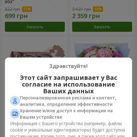
роз"
822 грн
2 621 грн
Заказать
Заказать
Здравствуйте!
Этот сайт запрашивает у Вас
согласие на использование
Ваших данных
Персонализированная реклама и контент,
Букет "7 розовых роз!"
Романтический букет
аналитика, определение эффективности
"Небеса"
Хранение и/или доступ к информации на
1 074 грн
2 074 грн
Вашем устройстве
Информация с Вашего устройства (например, файлы
cookie и уникальные идентификаторы) будет доступна
Заказать
Заказать
поставщикам. Кроме того, они, а также этот сайт или