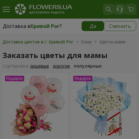
Доставка в
Кривой Рог
?
Да
Сменить
Доставка в
Кривой Рог
|
бесплатно
Доставка цветов в г. Кривой Рог
> Кому > Цветы маме
Заказать цветы для мамы
Cортировка:
дешевые
дорогие
популярные