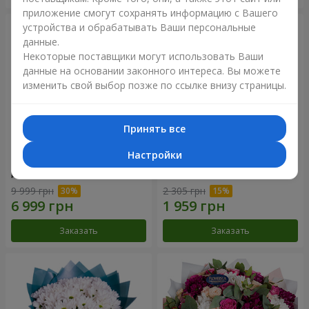
приложение смогут сохранять информацию с Вашего
устройства и обрабатывать Ваши персональные
данные.
Некоторые поставщики могут использовать Ваши
данные на основании законного интереса. Вы можете
изменить свой выбор позже по ссылке внизу страницы.
Принять все
Настройки
Цветы в коробке "101
Букет "Цветочное Selfie!"
розовая роза"
9 999 грн
2 305 грн
Заказать
Заказать