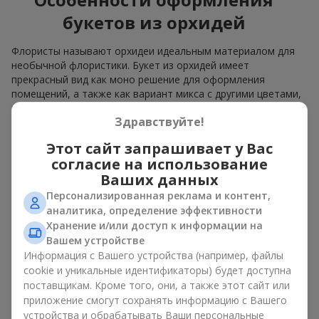
букетов из орхидей
Флористы называют орхидеи идеальным материалом для
необычной флористики. Букет из орхидей имеет
прекрасный вид как моно решение для оформления
помещений, а также как вариант микса с другими цветами,
который сохраняет свою выразительность в любом
Здравствуйте!
формате.
Этот сайт запрашивает у Вас
Благодаря своей структуре орхидея позволяет создавать
композиции в классическом, минималистичном или
согласие на использование
современном стиле. Букет из орхидей эффектно смотрится
Ваших данных
как в камерных, так и в масштабных работах, а её
Персонализированная реклама и контент,
роскошные соцветия легко становятся центральным
аналитика, определение эффективности
элементом композиции. В зависимости от оформления и
Хранение и/или доступ к информации на
сорта растений различается и цена на орхидеи. Учитывайте
Вашем устройстве
это, прежде чем заказать букет из орхидей.
Информация с Вашего устройства (например, файлы
cookie и уникальные идентификаторы) будет доступна
Кому дарят орхидеи?
поставщикам. Кроме того, они, а также этот сайт или
приложение смогут сохранять информацию с Вашего
Букет из орхидей универсален и может подойти любому. Их
устройства и обрабатывать Ваши персональные