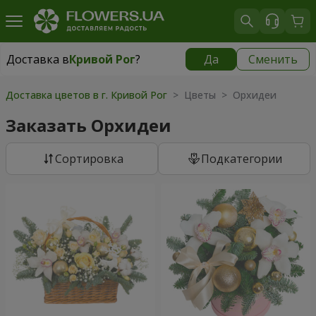
Доставка в
Кривой Рог
?
Да
Сменить
Доставка в
Кривой Рог
|
бесплатно
Доставка цветов в г. Кривой Рог
> Цветы > Орхидеи
Заказать Орхидеи
Cортировка
Подкатегории