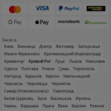
Заказ в:
Киев
Винница
Днепр
Житомир
Запорожье
Ивано-Франковск
Кропивницкий (Кировоград)
Кременчуг
Кривой Рог
Луцк
Львов
Николаев
Одесса
Полтава
Ровно
Сумы
Тернополь
Ужгород
Харьков
Херсон
Хмельницкий
Черкассы
Черновцы
Чернигов
Самар (Новомосковск)
Павлоград
Белая Церковь
Буча
Васильков
Ирпень
Умань
Варшава
Прага
Вена
Берлин
Ревное