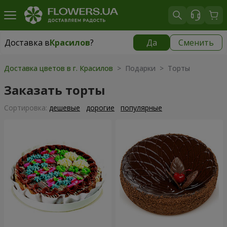
Доставка в
Красилов
?
Да
Сменить
Доставка в
Красилов
|
624 грн
Доставка цветов в г. Красилов
> Подарки > Торты
Заказать торты
Cортировка:
дешевые
дорогие
популярные