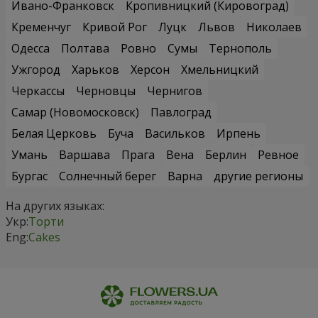
Ивано-Франковск
Кропивницкий (Кировоград)
Кременчуг
Кривой Рог
Луцк
Львов
Николаев
Одесса
Полтава
Ровно
Сумы
Тернополь
Ужгород
Харьков
Херсон
Хмельницкий
Черкассы
Черновцы
Чернигов
Самар (Новомосковск)
Павлоград
Белая Церковь
Буча
Васильков
Ирпень
Умань
Варшава
Прага
Вена
Берлин
Ревное
Бургас
Солнечный берег
Варна
другие регионы
На других языках:
Укр:
Торти
Eng:
Cakes