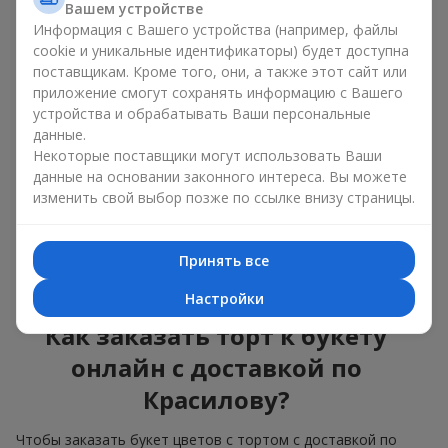
Вашем устройстве
красота и вкус в одном
Информация с Вашего устройства (например, файлы
подарке
cookie и уникальные идентификаторы) будет доступна
поставщикам. Кроме того, они, а также этот сайт или
приложение смогут сохранять информацию с Вашего
Торты с живыми цветами — это современное сочетание
флористики и гастрономической эстетики. Эксклюзивный
устройства и обрабатывать Ваши персональные
десерт в паре с
изысканным букетом
выглядит эффектно,
данные.
стильно и подчёркивает значимость события —
дня
Некоторые поставщики могут использовать Ваши
рождения
,
рождения ребёнка
или
корпоратива
.
данные на основании законного интереса. Вы можете
изменить свой выбор позже по ссылке внизу страницы.
В композиции букет цветов с тортом живые растения
задают эмоциональное настроение, а кондитерский декор
завершает сладкий праздничный акцент. Такой десерт с
Принять все
украшениями из любимых цветов отлично смотрится и на
праздничном столе, и на фотографиях.
Настройки
Как заказать торт к букету
онлайн с доставкой по
Красилову?
Чтобы заказать букет цветов с тортом с доставкой по