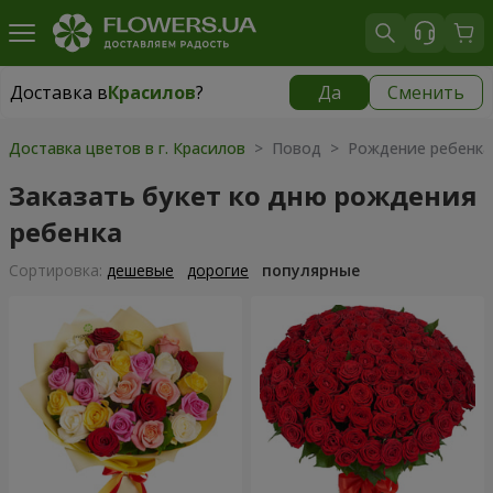
Доставка в
Красилов
?
Да
Сменить
Доставка в
Красилов
|
624 грн
Доставка цветов в г. Красилов
> Повод > Рождение ребенка
Заказать букет ко дню рождения
ребенка
Cортировка:
дешевые
дорогие
популярные