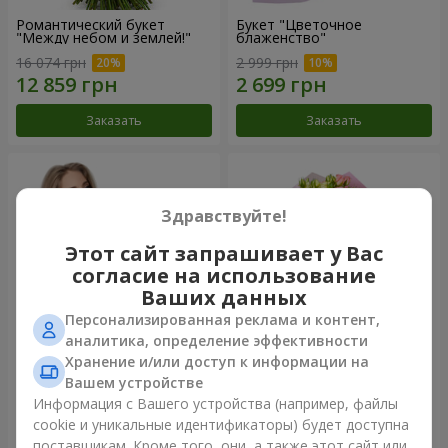
Романтический букет
Букет "Цветочное
"Между небом и землей!"
блаженство"
16 074 грн
2 999 грн
Заказать
Заказать
Здравствуйте!
Этот сайт запрашивает у Вас
согласие на использование
Ваших данных
Персонализированная реклама и контент,
аналитика, определение эффективности
Хранение и/или доступ к информации на
Букет "Королеве сердца"
Микс "Планета роз" из 51
Вашем устройстве
кустовой розы
Информация с Вашего устройства (например, файлы
2 732 грн
8 116 грн
cookie и уникальные идентификаторы) будет доступна
поставщикам. Кроме того, они, а также этот сайт или