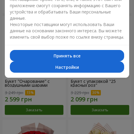
приложение смогут сохранять информацию с Вашего
Заказать
Заказать
устройства и обрабатывать Ваши персональные
данные.
Некоторые поставщики могут использовать Ваши
данные на основании законного интереса. Вы можете
изменить свой выбор позже по ссылке внизу страницы.
Принять все
Настройки
Букет "Очарование" с
Букет с упаковкой "25
воздушными шарами
красных роз"
3 249 грн
3 229 грн
Заказать
Заказать