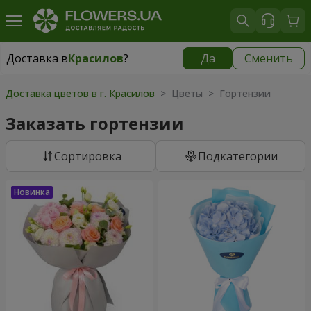
Доставка в
Красилов
?
Да
Сменить
Доставка в
Красилов
|
624 грн
Доставка цветов в г. Красилов
> Цветы > Гортензии
Заказать гортензии
Cортировка
Подкатегории