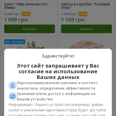
Букет "Мир начинается с
Цветы в коробке "Розовый
Мамы"
опал"
2 427 грн
1 656 грн
Заказать
Заказать
Здравствуйте!
Этот сайт запрашивает у Вас
согласие на использование
Ваших данных
Персонализированная реклама и контент,
аналитика, определение эффективности
Хранение и/или доступ к информации на
Композиция "Нежное
Цветы в коробке "Счастья
прикосновение"
не избежать"
Вашем устройстве
2 177 грн
1 834 грн
Информация с Вашего устройства (например, файлы
cookie и уникальные идентификаторы) будет доступна
поставщикам. Кроме того, они, а также этот сайт или