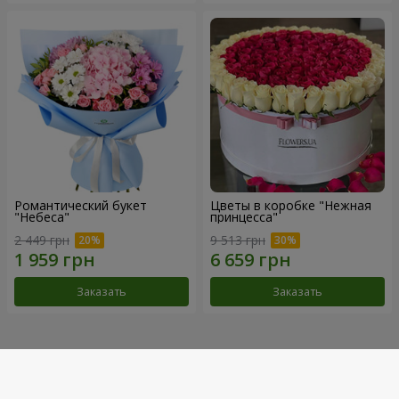
Романтический букет
Цветы в коробке "Нежная
"Небеса"
принцесса"
2 449 грн
9 513 грн
Заказать
Заказать
Наши достижения