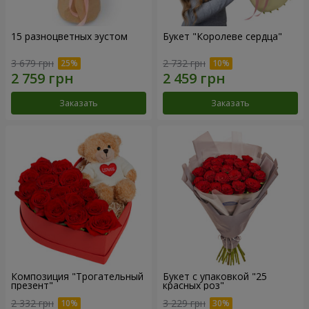
15 разноцветных эустом
Букет "Королеве сердца"
3 679 грн
2 732 грн
Заказать
Заказать
Композиция "Трогательный
Букет с упаковкой "25
презент"
красных роз"
2 332 грн
3 229 грн