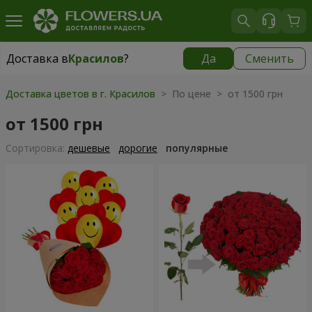
Доставка в
Красилов
?
Да
Сменить
Доставка в
Красилов
|
624 грн
Доставка цветов в г. Красилов
> По цене > от 1500 грн
от 1500 грн
Cортировка:
дешевые
дорогие
популярные