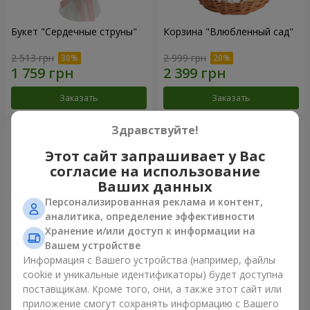
Букет "Сердечные струны"
Корзина "Влюбленный сад"
2 513 грн
2 999 грн
Заказать
Заказать
Здравствуйте!
Этот сайт запрашивает у Вас
согласие на использование
Ваших данных
Персонализированная реклама и контент,
аналитика, определение эффективности
Хранение и/или доступ к информации на
Вашем устройстве
Информация с Вашего устройства (например, файлы
Корзина "Ты прекрасна"
Микс “Нежность” из 21 розы
cookie и уникальные идентификаторы) будет доступна
поставщикам. Кроме того, они, а также этот сайт или
4 141 грн
2 066 грн
приложение смогут сохранять информацию с Вашего