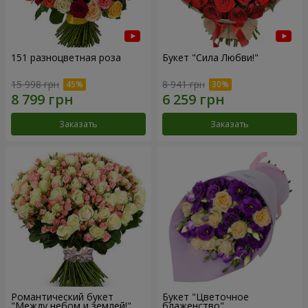
151 разноцветная роза
Букет "Сила Любви!"
15 998 грн
8 941 грн
Заказать
Заказать
Романтический букет
Букет "Цветочное
"Между небом и землей!"
блаженство"