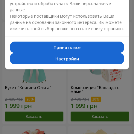
устройства и обрабатывать Ваши персональные
данные.
Заказать
Заказать
Некоторые поставщики могут использовать Ваши
данные на основании законного интереса. Вы можете
изменить свой выбор позже по ссылке внизу страницы.
Принять все
Настройки
Букет "Княгиня Ольга"
Композиция "Баллада о
маме"
2 499 грн
2 499 грн
Заказать
Заказать