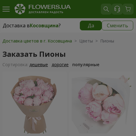
Доставка в
Косовщина
?
Да
Сменить
Доставка в
Косовщина
|
бесплатно
Доставка цветов в г. Косовщина
> Цветы > Пионы
Заказать Пионы
Cортировка:
дешевые
дорогие
популярные