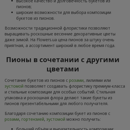
высокое качество и долговечность букетов из
пионов;
широкие возможности для выбора композиции
букетов из пионов.
Возможности традиционной флористики позволяют
выращивать роскошные весенние декоративные цветы
даже зимой. На Flowers.ua цена пионов за штуку очень
приятная, а ассортимент широкий в любое время года.
Пионы в сочетании с другими
цветами
Сочетание букетов из пионов с
розами
, лилиями или
эустомой
позволяет создавать флористику премиум-класса
и стильные композиции для особых событий. Стильная
упаковка и роскошная флора делают такие букеты из
пионов презентабельными для любого получателя.
Благодаря сочетанию композиции букет из пионов с
розами
,
гортензией
,
эустомой
можно получить:
больший объём и выразительность композиции;