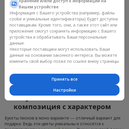
букет из пионов, то разные оттенки подходят для разных
Хранение и/или доступ к информации на
событий:
Вашем устройстве
Информация с Вашего устройства (например, файлы
мягкие розовые оттенки — идеально подойдут, как
cookie и уникальные идентификаторы) будет доступна
цветы на день рождения;
поставщикам. Кроме того, они, а также этот сайт или
коралловые — романтический презент и цветы для
приложение смогут сохранять информацию с Вашего
вдохновения любимой женщине;
устройства и обрабатывать Ваши персональные
белые пионы — универсальное решение как для
данные.
личного выразительного подарка, так и для изящного
Некоторые поставщики могут использовать Ваши
варианта для корпоративных событий.
данные на основании законного интереса. Вы можете
Выбирайте оригинальные дизайнерские букеты пионов или
изменить свой выбор позже по ссылке внизу страницы.
классический элегантный букет из пионов. В нашем
цветочном салоне вы можете найти разнообразие живых
цветов с доставкой, чтобы ваш подарок с изысканным
Принять все
ароматом оказался незабываемым.
Настройки
Букет пионов — моно-
композиция с характером
Букеты пионов в моно-варианте — отличный вариант для
подарка. Ведь эти цветы уникальны и относятся к