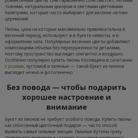
романтичные цветы. Они гармонично сочетаются с лёгкими
тканями, натуральным декором и светлыми цветовыми
палитрами, которые часто выбирают для весенне-летних
церемоний.
Пионы, цена на которые максимально привлекательна в
весенний период, используют и в букете невесты, и в
оформлении зала. Популярные весенние цветы добавляют
композициям объёма без перегруженности деталями,
поэтому пространство выглядит элегантно и воздушно.
Особенно популярно купить пионы Косовщина в сочетании
с
розами
, эустомой и зеленью — такой букет из пионов
выглядит нежно и фотогенично.
Без повода — чтобы подарить
хорошее настроение и
внимание
Букет из пионов не требует особого повода. Купить пионы
как спонтанный цветочный подарок — часто способ
вызвать самые сильные эмоции. Пышные бутоны сразу
привлекают внимание и создают ощущение маленького