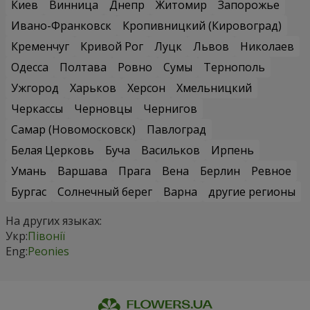
Киев
Винница
Днепр
Житомир
Запорожье
Ивано-Франковск
Кропивницкий (Кировоград)
Кременчуг
Кривой Рог
Луцк
Львов
Николаев
Одесса
Полтава
Ровно
Сумы
Тернополь
Ужгород
Харьков
Херсон
Хмельницкий
Черкассы
Черновцы
Чернигов
Самар (Новомосковск)
Павлоград
Белая Церковь
Буча
Васильков
Ирпень
Умань
Варшава
Прага
Вена
Берлин
Ревное
Бургас
Солнечный берег
Варна
другие регионы
На других языках:
Укр:
Півонії
Eng:
Peonies