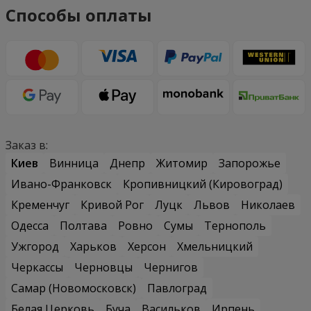
Способы оплаты
Заказ в:
Киев
Винница
Днепр
Житомир
Запорожье
Ивано-Франковск
Кропивницкий (Кировоград)
Кременчуг
Кривой Рог
Луцк
Львов
Николаев
Одесса
Полтава
Ровно
Сумы
Тернополь
Ужгород
Харьков
Херсон
Хмельницкий
Черкассы
Черновцы
Чернигов
Самар (Новомосковск)
Павлоград
Белая Церковь
Буча
Васильков
Ирпень