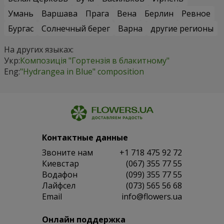
Умань
Варшава
Прага
Вена
Берлин
Ревное
Бургас
Солнечный берег
Варна
другие регионы
На других языках:
Укр:
Композиція "Гортензія в блакитному"
Eng:
"Hydrangea in Blue" composition
Контактные данные
Звоните нам
+1 718 475 92 72
Киевстар
(067) 355 77 55
Водафон
(099) 355 77 55
Лайфсел
(073) 565 56 68
Email
info@flowers.ua
Онлайн поддержка