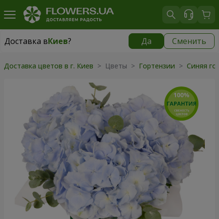
Доставка в
Киев
?
Да
Сменить
Доставка в
Киев
|
бесплатно
Доставка цветов в г. Киев
> Цветы >
Гортензии
>
Синяя го