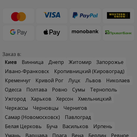
Заказ в:
Киев
Винница
Днепр
Житомир
Запорожье
Ивано-Франковск
Кропивницкий (Кировоград)
Кременчуг
Кривой Рог
Луцк
Львов
Николаев
Одесса
Полтава
Ровно
Сумы
Тернополь
Ужгород
Харьков
Херсон
Хмельницкий
Черкассы
Черновцы
Чернигов
Самар (Новомосковск)
Павлоград
Белая Церковь
Буча
Васильков
Ирпень
Умань
Варшава
Прага
Вена
Берлин
Ревное