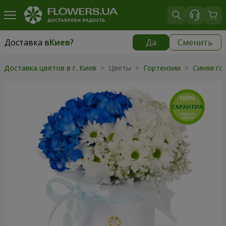
Доставка в
Киев
?
Да
Сменить
Доставка в
Киев
|
бесплатно
Доставка цветов в г. Киев
> Цветы >
Гортензии
>
Синяя го