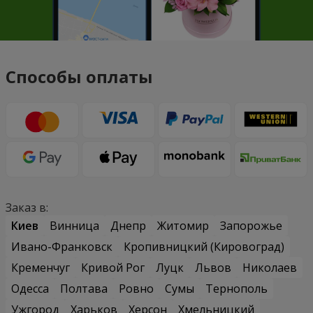
Способы оплаты
Заказ в:
Киев
Винница
Днепр
Житомир
Запорожье
Ивано-Франковск
Кропивницкий (Кировоград)
Кременчуг
Кривой Рог
Луцк
Львов
Николаев
Одесса
Полтава
Ровно
Сумы
Тернополь
Ужгород
Харьков
Херсон
Хмельницкий