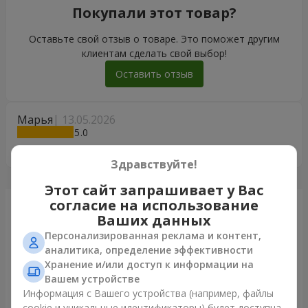
Покупали этот товар?
Оставьте свой отзыв о товаре. Это поможет другим
клиентам сделать свой выбор!
Оставить отзыв
Марья
13.05.2026
5
Дякую,було все супер!
Здравствуйте!
Этот сайт запрашивает у Вас
согласие на использование
Только что доставили
Ваших данных
Персонализированная реклама и контент,
аналитика, определение эффективности
Хранение и/или доступ к информации на
Вашем устройстве
Информация с Вашего устройства (например, файлы
cookie и уникальные идентификаторы) будет доступна