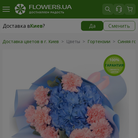
Доставка в
Киев
?
Да
Сменить
Доставка в
Киев
|
бесплатно
Доставка цветов в г. Киев
> Цветы >
Гортензии
>
Синяя го