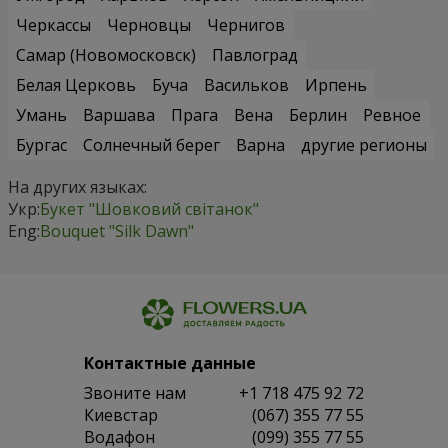
Черкассы
Черновцы
Чернигов
Самар (Новомосковск)
Павлоград
Белая Церковь
Буча
Васильков
Ирпень
Умань
Варшава
Прага
Вена
Берлин
Ревное
Бургас
Солнечный берег
Варна
другие регионы
На других языках:
Укр:
Букет "Шовковий світанок"
Eng:
Bouquet "Silk Dawn"
Контактные данные
Звоните нам
+1 718 475 92 72
Киевстар
(067) 355 77 55
Водафон
(099) 355 77 55