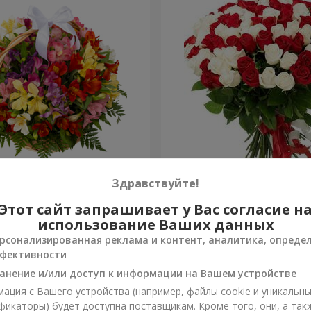
ьстромерий "Акварель"
101 красная и белая роза
Здравствуйте!
Этот сайт запрашивает у Вас согласие н
5 888 грн
Заказать
использование Ваших данных
рсонализированная реклама и контент, аналитика, опреде
фективности
анение и/или доступ к информации на Вашем устройстве
ация с Вашего устройства (например, файлы cookie и уникальн
фикаторы) будет доступна поставщикам. Кроме того, они, а так