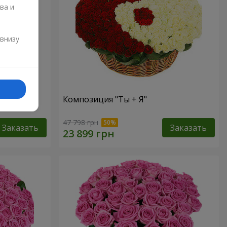
ва и
и
 внизу
Композиция "Ты + Я"
47 798 грн
Заказать
Заказать