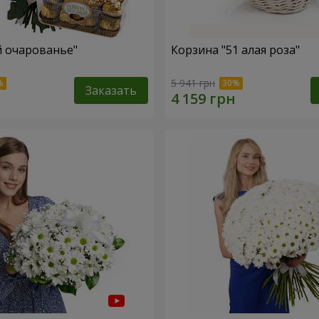
й очарованье"
Корзина "51 алая роза"
5 941 грн
Заказать