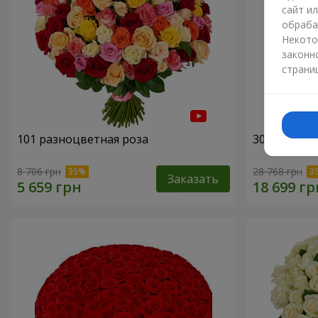
сайт и
обраба
Некото
законн
страни
101 разноцветная роза
301 красна
8 706 грн
28 768 грн
Заказать