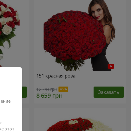
151 красная роза
а
15 744 грн
Заказать
Заказать
ление
ые
же этот