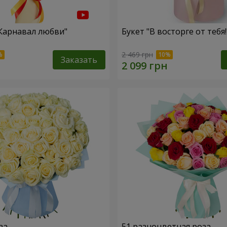
"Карнавал любви"
Букет "В восторге от тебя!
2 469 грн
Заказать
за
51 разноцветная роза