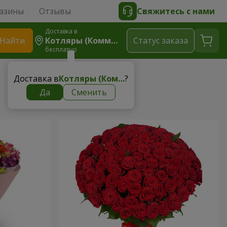
азины
Отзывы
Свяжитесь с нами
Доставка в
Найти
Котляры (Коммунар)
Cтатус заказа
бесплатно
Доставка в
Котляры (Коммунар)
?
Да
Сменить