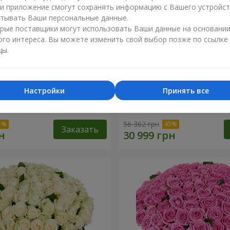
ли приложение смогут сохранять информацию с Вашего устройст
тывать Ваши персональные данные.
рые поставщики могут использовать Ваши данные на основани
ого интереса. Вы можете изменить свой выбор позже по ссылке
цы.
Настройки
Принять все
я роза
501 красная роза
56 362 грн
Заказать