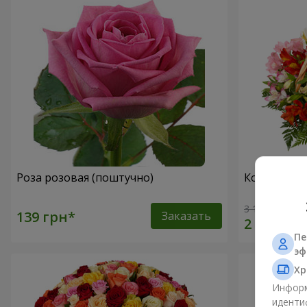
Роза розовая (поштучно)
Корзина ал
3 175 грн
Заказать
Пе
эф
Хр
Информ
иденти