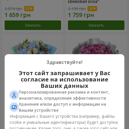
кремовая роза"
2 074 грн
2 199 грн
Заказать
Заказать
Здравствуйте!
Этот сайт запрашивает у Вас
согласие на использование
Ваших данных
Персонализированная реклама и контент,
Букет "Маленький принц"
Букет "Твои хризантемы"
аналитика, определение эффективности
Хранение и/или доступ к информации на
3 370 грн
1 646 грн
Вашем устройстве
Информация с Вашего устройства (например, файлы
cookie и уникальные идентификаторы) будет доступна
Заказать
Заказать
поставщикам. Кроме того, они, а также этот сайт или