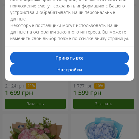
приложение смогут сохранять информацию с Вашего
устройства и обрабатывать Ваши персональные
данные.
Некоторые поставщики могут использовать Ваши
данные на основании законного интереса. Вы можете
изменить свой выбор позже по ссылке внизу страницы.
Принять все
Настройки
Букет "Панна Котта"
Композиция "Нежное
прикосновение"
2 124 грн
1 777 грн
Заказать
Заказать