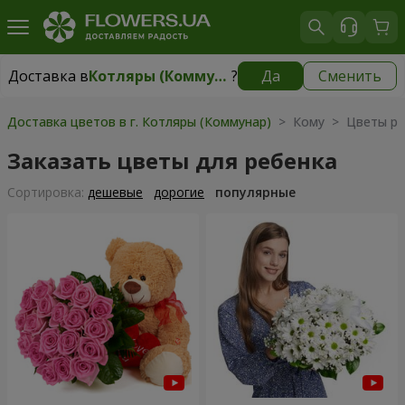
Доставка в
Котляры (Коммунар)
?
Да
Сменить
Доставка в
Котляры (Коммунар)
|
бесплатно
Доставка цветов в г. Котляры (Коммунар)
> Кому > Цветы ре
Заказать цветы для ребенка
Cортировка:
дешевые
дорогие
популярные