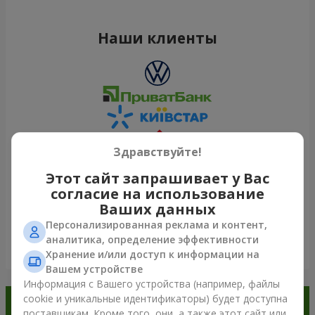
Наши клиенты
Здравствуйте!
Этот сайт запрашивает у Вас
согласие на использование
Ваших данных
Персонализированная реклама и контент,
аналитика, определение эффективности
Посмотреть все
Хранение и/или доступ к информации на
Вашем устройстве
Информация с Вашего устройства (например, файлы
cookie и уникальные идентификаторы) будет доступна
Заказывайте в приложении
поставщикам. Кроме того, они, а также этот сайт или