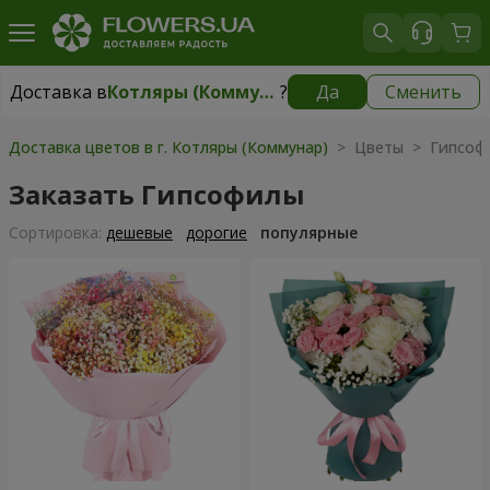
Доставка в
Котляры (Коммунар)
?
Да
Сменить
Доставка в
Котляры (Коммунар)
|
бесплатно
Доставка цветов в г. Котляры (Коммунар)
> Цветы > Гипсоф
Заказать Гипсофилы
Cортировка:
дешевые
дорогие
популярные