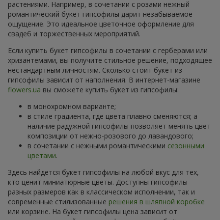
растениями. Например, в сочетании с розами нежный
романтический букет гипсофилы дарит незабываемое
ощущение. Это идеальное цветочное оформление для
свадеб и торжественных мероприятий.
Если купить букет гипсофилы в сочетании с герберами или
хризантемами, вы получите стильное решение, подходящее
нестандартным личностям. Сколько стоит букет из
гипсофилы зависит от наполнения. В интернет-магазине
flowers.ua
вы сможете купить букет из гипсофилы:
в монохромном варианте;
в стиле градиента, где цвета плавно сменяются; а
наличие радужной гипсофилы позволяет менять цвет
композиции от нежно-розового до лавандового;
в сочетании с нежными романтическими
сезонными
цветами
.
Здесь найдется букет гипсофилы на любой вкус для тех,
кто ценит миниатюрные цветы. Доступны гипсофилы
разных размеров как в классическом исполнении, так и
современные стилизованные
решения в шляпной коробке
или корзине. На букет гипсофилы цена зависит от