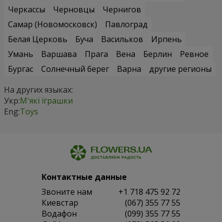
Черкассы
Черновцы
Чернигов
Самар (Новомосковск)
Павлоград
Белая Церковь
Буча
Васильков
Ирпень
Умань
Варшава
Прага
Вена
Берлин
Ревное
Бургас
Солнечный берег
Варна
другие регионы
На других языках:
Укр:
М'які іграшки
Eng:
Toys
Контактные данные
Звоните нам
+1 718 475 92 72
Киевстар
(067) 355 77 55
Водафон
(099) 355 77 55