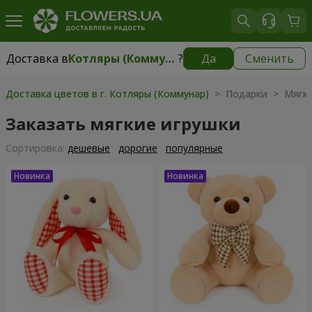
Доставка в
Котляры (Коммунар)
?
Да
Сменить
Доставка в
Котляры (Коммунар)
|
бесплатно
Доставка цветов в г. Котляры (Коммунар)
> Подарки > Мягки
Заказать мягкие игрушки
Cортировка:
дешевые
дорогие
популярные