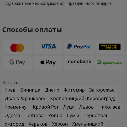
содержит все необходимое для праздничного подарка.
Способы оплаты
Заказ в:
Киев
Винница
Днепр
Житомир
Запорожье
Ивано-Франковск
Кропивницкий (Кировоград)
Кременчуг
Кривой Рог
Луцк
Львов
Николаев
Одесса
Полтава
Ровно
Сумы
Тернополь
Ужгород
Харьков
Херсон
Хмельницкий