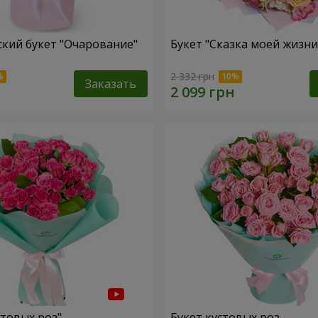
кий букет "Очарование"
Букет "Сказка моей жизни
2 332 грн
Заказать
стовых роз"
Букет кустовых роз