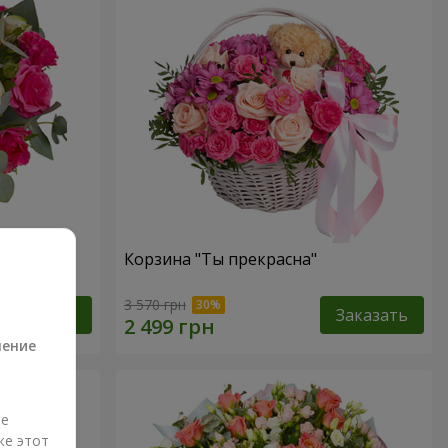
ств"
Корзина "Ты прекрасна"
а
3 570 грн
Заказать
Заказать
ление
ые
же этот