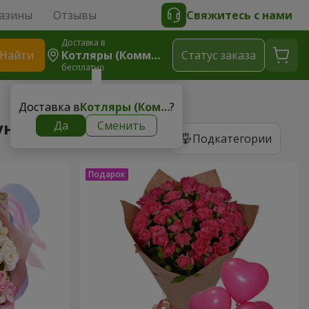
азины
Отзывы
Свяжитесь с нами
Доставка в
Найти
Котляры (Коммунар)
Cтатус заказа
бесплатно
Доставка в
Котляры (Коммунар)
?
унар)
Да
Сменить
Подкатегории