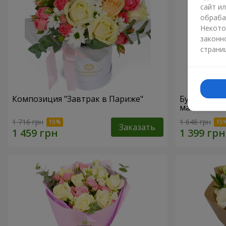
сайт и
обраба
Некото
законн
страни
Композиция "Завтрак в Париже"
Букет "Гре
маме"
1 716 грн
1 646 грн
Заказать