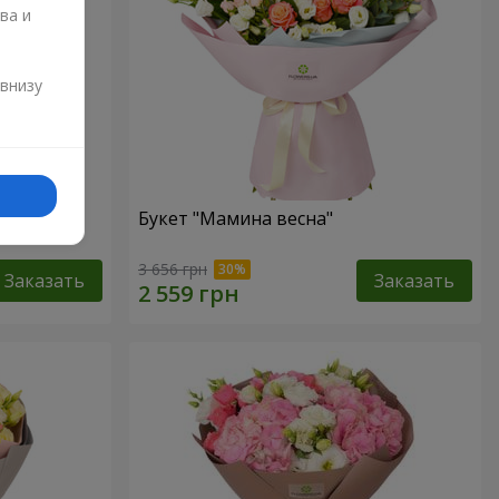
ва и
и
 внизу
аза"
Букет "Мамина весна"
3 656 грн
Заказать
Заказать