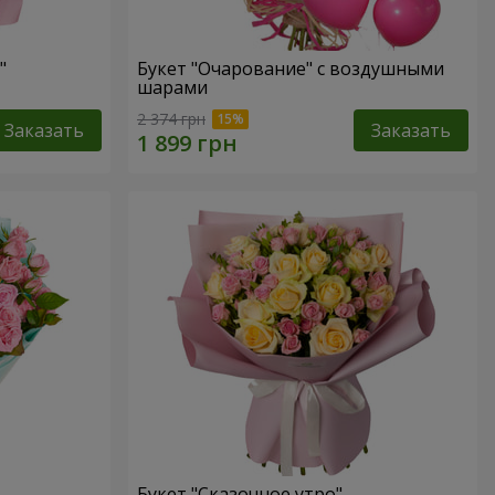
"
Букет "Очарование" с воздушными
шарами
2 374 грн
Заказать
Заказать
Букет "Сказочное утро"