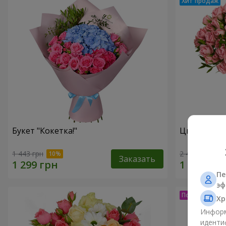
Букет "Кокетка!"
Цветы в ко
1 443 грн
2 499 грн
Заказать
Пе
эф
Хр
Информ
иденти