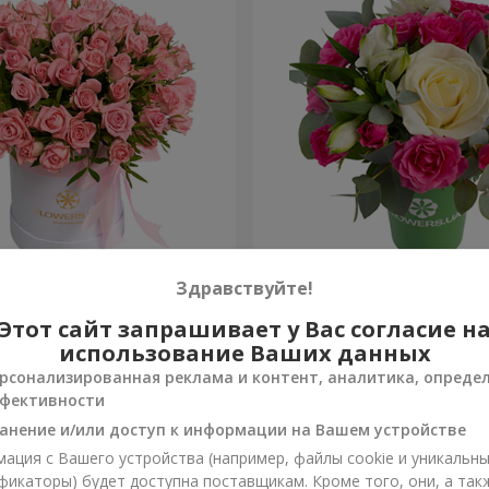
робке "Розовый оазис"
Композиция "Вспышка чув
Здравствуйте!
Этот сайт запрашивает у Вас согласие н
999 грн
Заказать
использование Ваших данных
рсонализированная реклама и контент, аналитика, опреде
фективности
анение и/или доступ к информации на Вашем устройстве
ация с Вашего устройства (например, файлы cookie и уникальн
фикаторы) будет доступна поставщикам. Кроме того, они, а так