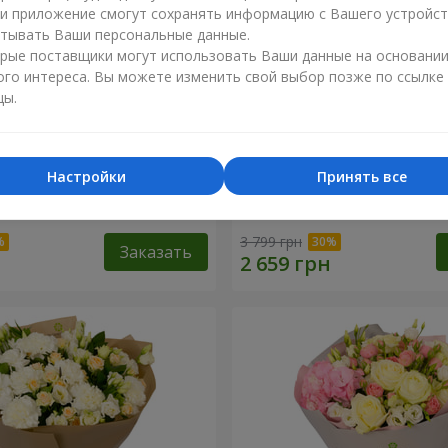
ли приложение смогут сохранять информацию с Вашего устройст
тывать Ваши персональные данные.
рые поставщики могут использовать Ваши данные на основани
ого интереса. Вы можете изменить свой выбор позже по ссылке
цы.
Настройки
Принять все
зы" с конфетами "Любимой
Композиция "Любимые гл
3 799 грн
Заказать