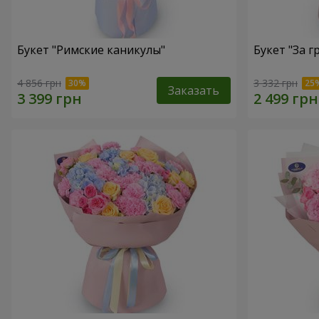
Букет "Римские каникулы"
Букет "За г
4 856 грн
3 332 грн
Заказать