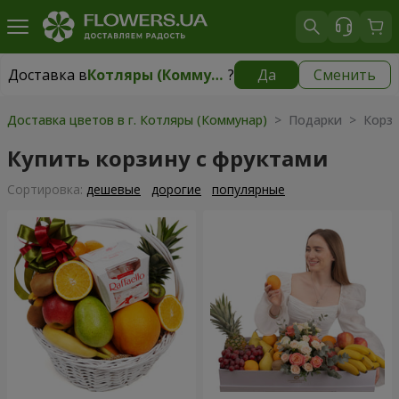
Доставка в
Котляры (Коммунар)
?
Да
Сменить
Доставка в
Котляры (Коммунар)
|
бесплатно
Доставка цветов в г. Котляры (Коммунар)
> Подарки > Корзи
Купить корзину с фруктами
Cортировка:
дешевые
дорогие
популярные