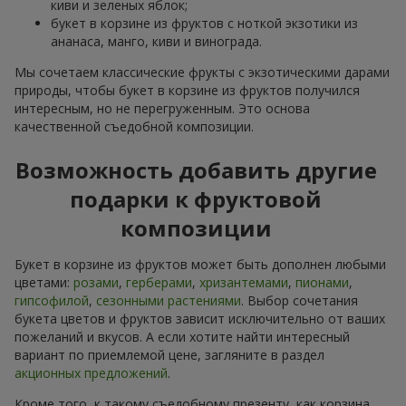
киви и зеленых яблок;
букет в корзине из фруктов с ноткой экзотики из
ананаса, манго, киви и винограда.
Мы сочетаем классические фрукты с экзотическими дарами
природы, чтобы букет в корзине из фруктов получился
интересным, но не перегруженным. Это основа
качественной съедобной композиции.
Возможность добавить другие
подарки к фруктовой
композиции
Букет в корзине из фруктов может быть дополнен любыми
цветами:
розами
,
герберами
,
хризантемами
,
пионами
,
гипсофилой
,
сезонными растениями
. Выбор сочетания
букета цветов и фруктов зависит исключительно от ваших
пожеланий и вкусов. А если хотите найти интересный
вариант по приемлемой цене, загляните в раздел
акционных предложений
.
Кроме того, к такому съедобному презенту, как корзина