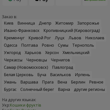
Заказ в:
Киев
Винница
Днепр
Житомир
Запорожье
Ивано-Франковск
Кропивницкий (Кировоград)
Кременчуг
Кривой Рог
Луцк
Львов
Николаев
Одесса
Полтава
Ровно
Сумы
Тернополь
Ужгород
Харьков
Херсон
Хмельницкий
Черкассы
Черновцы
Чернигов
Самар (Новомосковск)
Павлоград
Белая Церковь
Буча
Васильков
Ирпень
Умань
Варшава
Прага
Вена
Берлин
Ревное
Бургас
Солнечный берег
Варна
другие регионы
На других языках:
Укр:
Кошики фруктів