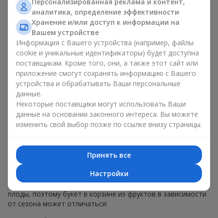
Персонализированная реклама и контент,
меньше, чем наполнение. Именно праздничное оформление
аналитика, определение эффективности
превращает обычный букет в корзине из фруктов в
Хранение и/или доступ к информации на
гастрономический подарок. В компании
Flowers.ua
мы
Вашем устройстве
всегда учитываем пожелания клиента при создании декора.
Информация с Вашего устройства (например, файлы
При формировании композиции используются натуральные
cookie и уникальные идентификаторы) будет доступна
материалы, продуманная упаковка вкуса и, конечно,
поставщикам. Кроме того, они, а также этот сайт или
декоративные элементы, соответствующие событию.
приложение смогут сохранять информацию с Вашего
По желанию клиента корзина с фруктами может быть
устройства и обрабатывать Ваши персональные
оформлена в прозрачной пленке или стильной коробке —
данные.
всегда с праздничной подачей, которая выглядит аккуратно
Некоторые поставщики могут использовать Ваши
и презентабельно.
данные на основании законного интереса. Вы можете
изменить свой выбор позже по ссылке внизу страницы.
Тематические фруктовые
композиции для праздников
Принять все
и сезонов
Настройки
Каждое время года имеет свой характер и свои сезонные
плоды, поэтому букет в корзине из фруктов в зависимости
от сезона может отличаться: