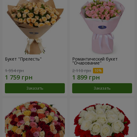
Букет "Прелесть"
Романтический букет
"Очарование"
1 954 грн
2 110 грн
Заказать
Заказать