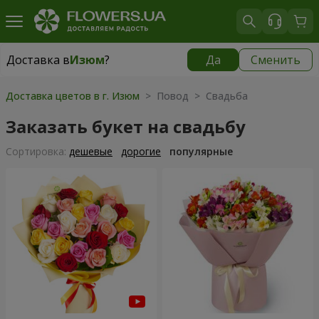
Доставка в
Изюм
?
Да
Сменить
Доставка в
Изюм
|
1813 грн
Доставка цветов в г. Изюм
> Повод > Свадьба
Заказать букет на свадьбу
Cортировка:
дешевые
дорогие
популярные