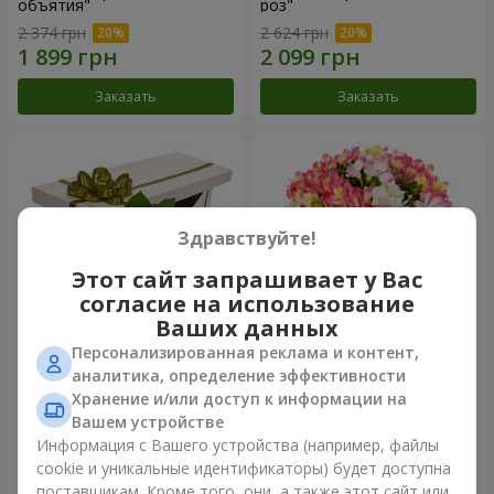
объятия"
роз"
2 374 грн
2 624 грн
Заказать
Заказать
Здравствуйте!
Этот сайт запрашивает у Вас
согласие на использование
Ваших данных
Персонализированная реклама и контент,
Цветы в коробке "15
Букет "Сказка для двоих!"
аналитика, определение эффективности
розовых роз"
Хранение и/или доступ к информации на
2 469 грн
1 510 грн
Вашем устройстве
Информация с Вашего устройства (например, файлы
cookie и уникальные идентификаторы) будет доступна
Заказать
Заказать
поставщикам. Кроме того, они, а также этот сайт или