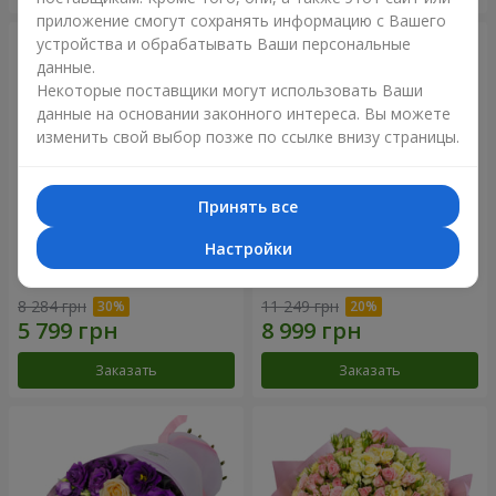
приложение смогут сохранять информацию с Вашего
устройства и обрабатывать Ваши персональные
данные.
Некоторые поставщики могут использовать Ваши
данные на основании законного интереса. Вы можете
изменить свой выбор позже по ссылке внизу страницы.
Принять все
Настройки
Букет "Сила Любви!"
Романтический букет
"Между небом и землей!"
8 284 грн
11 249 грн
Заказать
Заказать