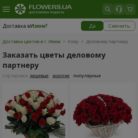
Доставка в
Изюм
?
Да
Сменить
Доставка в
Изюм
|
1813 грн
Доставка цветов в г. Изюм
> Кому > Деловому партнеру
Заказать цветы деловому
партнеру
Cортировка:
дешевые
дорогие
популярные