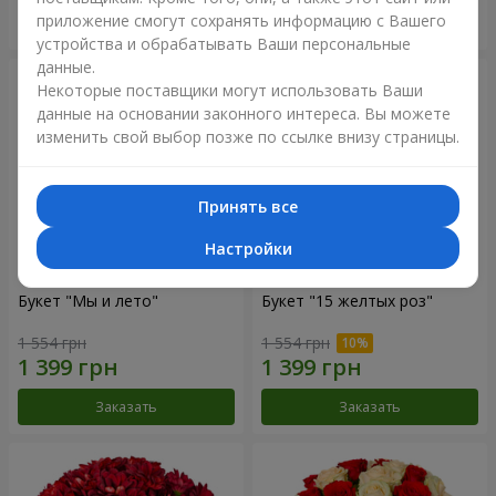
приложение смогут сохранять информацию с Вашего
Заказать
Заказать
устройства и обрабатывать Ваши персональные
данные.
Некоторые поставщики могут использовать Ваши
данные на основании законного интереса. Вы можете
изменить свой выбор позже по ссылке внизу страницы.
Принять все
Настройки
Букет "Мы и лето"
Букет "15 желтых роз"
1 554 грн
1 554 грн
Заказать
Заказать