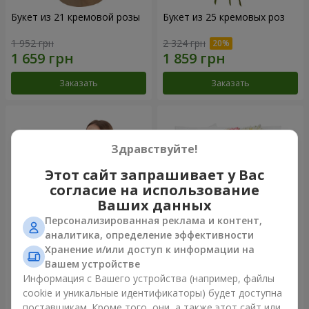
Букет из 21 кремовой розы
Букет из 25 кремовых роз
1 952 грн
2 324 грн
Заказать
Заказать
Здравствуйте!
Этот сайт запрашивает у Вас
согласие на использование
Ваших данных
Персонализированная реклама и контент,
аналитика, определение эффективности
Хранение и/или доступ к информации на
Фруктовая композиция
Букет "Крещатик"
Вашем устройстве
"Коста-Рика"
Информация с Вашего устройства (например, файлы
7 998 грн
3 713 грн
cookie и уникальные идентификаторы) будет доступна
поставщикам. Кроме того, они, а также этот сайт или