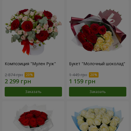
Композиция "Мулен Руж"
Букет "Молочный шоколад"
2 874 грн
1 449 грн
Заказать
Заказать