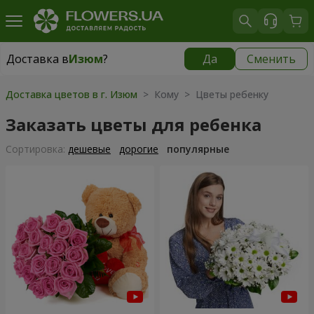
Доставка в
Изюм
?
Да
Сменить
Доставка в
Изюм
|
1813 грн
Доставка цветов в г. Изюм
> Кому > Цветы ребенку
Заказать цветы для ребенка
Cортировка:
дешевые
дорогие
популярные