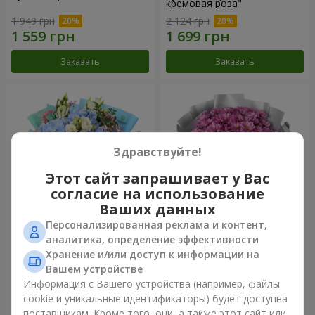
кремовая роза"
1 949 грн
2 124 грн
Заказать
Заказать
Здравствуйте!
Этот сайт запрашивает у Вас
согласие на использование
Ваших данных
Персонализированная реклама и контент,
Букет "Маленький принц"
Букет "Твои хризантемы"
аналитика, определение эффективности
Хранение и/или доступ к информации на
3 427 грн
1 528 грн
Вашем устройстве
Информация с Вашего устройства (например, файлы
cookie и уникальные идентификаторы) будет доступна
Заказать
Заказать
поставщикам. Кроме того, они, а также этот сайт или