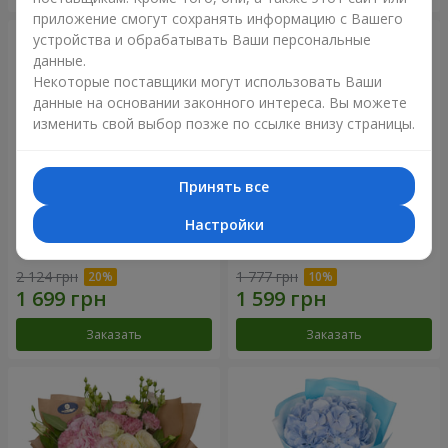
приложение смогут сохранять информацию с Вашего
устройства и обрабатывать Ваши персональные
данные.
Некоторые поставщики могут использовать Ваши
данные на основании законного интереса. Вы можете
изменить свой выбор позже по ссылке внизу страницы.
Принять все
Настройки
Букет "Панна Котта"
Композиция "Нежное
прикосновение"
2 124 грн
1 777 грн
Заказать
Заказать