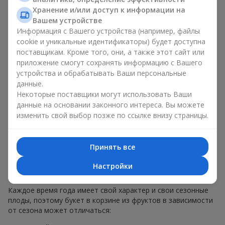
меньше, чем наполнение. Именно праздничное оформление
Хранение и/или доступ к информации на
превращает обычный букет в корзине из фруктов в
Вашем устройстве
гастрономический подарок. В компании
Flowers.ua
мы
Информация с Вашего устройства (например, файлы
всегда учитываем пожелания клиента при создании декора.
cookie и уникальные идентификаторы) будет доступна
При формировании композиции используются натуральные
поставщикам. Кроме того, они, а также этот сайт или
материалы, продуманная упаковка вкуса и, конечно,
приложение смогут сохранять информацию с Вашего
декоративные элементы, соответствующие событию.
устройства и обрабатывать Ваши персональные
По желанию клиента корзина с фруктами может быть
данные.
оформлена в прозрачной пленке или стильной коробке —
Некоторые поставщики могут использовать Ваши
всегда с праздничной подачей, которая выглядит аккуратно
данные на основании законного интереса. Вы можете
и презентабельно.
изменить свой выбор позже по ссылке внизу страницы.
Тематические фруктовые
Принять все
композиции для праздников
Настройки
и сезонов
Каждое время года имеет свой характер и свои сезонные
плоды, поэтому букет в корзине из фруктов в зависимости
от сезона может отличаться: