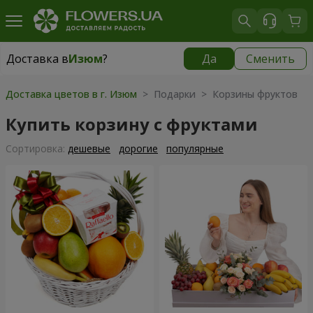
Доставка в
Изюм
?
Да
Сменить
Доставка в
Изюм
|
1813 грн
Доставка цветов в г. Изюм
> Подарки > Корзины фруктов
Купить корзину с фруктами
Cортировка:
дешевые
дорогие
популярные