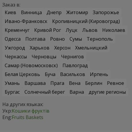
Заказ в:
Киев
Винница
Днепр
Житомир
Запорожье
Ивано-Франковск
Кропивницкий (Кировоград)
Кременчуг
Кривой Рог
Луцк
Львов
Николаев
Одесса
Полтава
Ровно
Сумы
Тернополь
Ужгород
Харьков
Херсон
Хмельницкий
Черкассы
Черновцы
Чернигов
Самар (Новомосковск)
Павлоград
Белая Церковь
Буча
Васильков
Ирпень
Умань
Варшава
Прага
Вена
Берлин
Ревное
Бургас
Солнечный берег
Варна
другие регионы
На других языках:
Укр:
Кошики фруктів
Eng:
Fruits Baskets