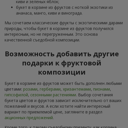
киви и зеленых яблок;
букет в корзине из фруктов с ноткой экзотики из
ананаса, манго, киви и винограда.
Мы сочетаем классические фрукты с экзотическими дарами
природы, чтобы букет в корзине из фруктов получился
интересным, но не перегруженным. Это основа
качественной съедобной композиции.
Возможность добавить другие
подарки к фруктовой
композиции
Букет в корзине из фруктов может быть дополнен любыми
цветами:
розами
,
герберами
,
хризантемами
,
пионами
,
гипсофилой
,
сезонными растениями
. Выбор сочетания
букета цветов и фруктов зависит исключительно от ваших
пожеланий и вкусов. А если хотите найти интересный
вариант по приемлемой цене, загляните в раздел
акционных предложений
.
Кроме того, к такому съедобному презенту, как корзина