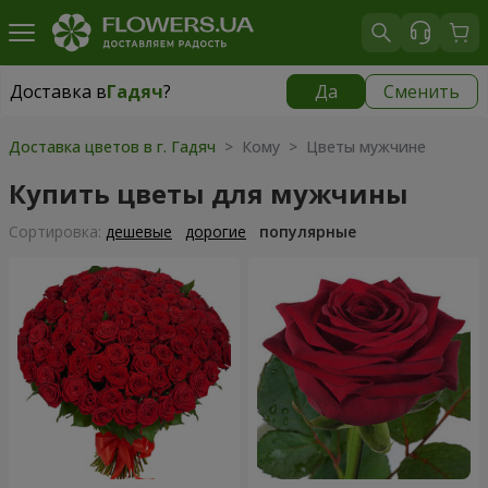
Доставка в
Гадяч
?
Да
Сменить
Доставка в
Гадяч
|
99 грн
Доставка цветов в г. Гадяч
> Кому > Цветы мужчине
Купить цветы для мужчины
Cортировка:
дешевые
дорогие
популярные