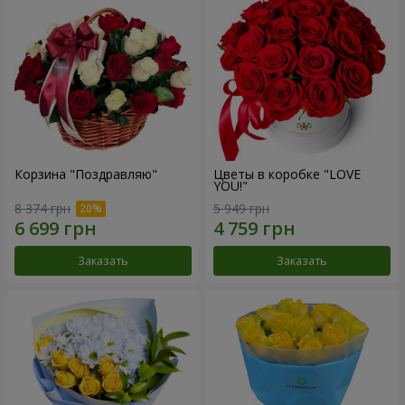
Корзина "Поздравляю"
Цветы в коробке "LOVE
YOU!"
8 374 грн
5 949 грн
Заказать
Заказать