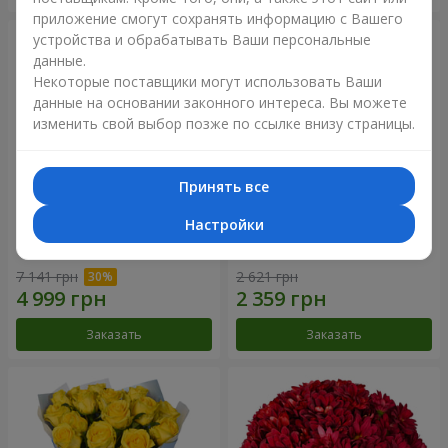
приложение смогут сохранять информацию с Вашего
устройства и обрабатывать Ваши персональные
данные.
Некоторые поставщики могут использовать Ваши
данные на основании законного интереса. Вы можете
изменить свой выбор позже по ссылке внизу страницы.
Принять все
Настройки
Букет "Крещатик"
Букет "Мы и лето"
7 141 грн
2 621 грн
Заказать
Заказать