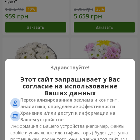
чудо"
1 066 грн
8 706 грн
Заказать
Заказать
Здравствуйте!
Этот сайт запрашивает у Вас
согласие на использование
Ваших данных
Персонализированная реклама и контент,
Букет "Киото" из 5 белых
Букет "Времена года"
аналитика, определение эффективности
хризантем
Хранение и/или доступ к информации на
1 621 грн
1 824 грн
Вашем устройстве
Информация с Вашего устройства (например, файлы
cookie и уникальные идентификаторы) будет доступна
Заказать
Заказать
поставщикам. Кроме того, они, а также этот сайт или