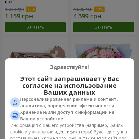
роз"
1 364 грн
4 888 грн
Заказать
Заказать
Здравствуйте!
Этот сайт запрашивает у Вас
согласие на использование
Ваших данных
Персонализированная реклама и контент,
Букет "7 розовых роз!"
Романтический букет
аналитика, определение эффективности
"Небеса"
Хранение и/или доступ к информации на
1 874 грн
3 324 грн
Вашем устройстве
Информация с Вашего устройства (например, файлы
cookie и уникальные идентификаторы) будет доступна
Заказать
Заказать
поставщикам. Кроме того, они, а также этот сайт или