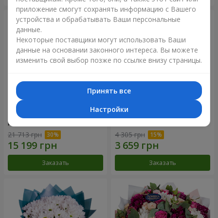
приложение смогут сохранять информацию с Вашего
устройства и обрабатывать Ваши персональные
данные.
Некоторые поставщики могут использовать Ваши
данные на основании законного интереса. Вы можете
изменить свой выбор позже по ссылке внизу страницы.
Принять все
Настройки
Цветы в коробке "101
Букет "Цветочное Selfie!"
розовая роза"
21 713 грн
4 305 грн
Заказать
Заказать