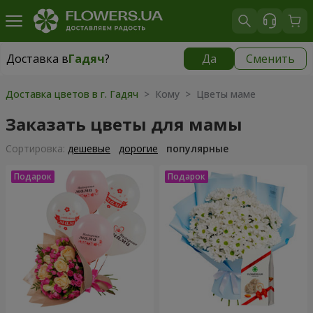
Доставка в
Гадяч
?
Да
Сменить
Доставка в
Гадяч
|
99 грн
Доставка цветов в г. Гадяч
> Кому > Цветы маме
Заказать цветы для мамы
Cортировка:
дешевые
дорогие
популярные