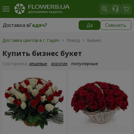
Доставка в
Гадяч
?
Да
Сменить
Доставка в
Гадяч
|
99 грн
Доставка цветов в г. Гадяч
> Повод > Бизнес
Купить бизнес букет
Cортировка:
дешевые
дорогие
популярные