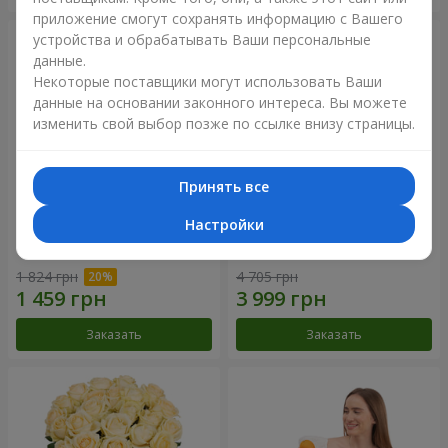
приложение смогут сохранять информацию с Вашего
устройства и обрабатывать Ваши персональные
данные.
Некоторые поставщики могут использовать Ваши
данные на основании законного интереса. Вы можете
изменить свой выбор позже по ссылке внизу страницы.
Принять все
Настройки
Букет "Времена года"
Букет из 21 кремовой розы
1 824 грн
4 705 грн
Заказать
Заказать