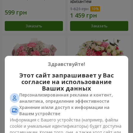
хризантем
1 621 грн
Заказать
Заказать
Здравствуйте!
Этот сайт запрашивает у Вас
согласие на использование
Ваших данных
Персонализированная реклама и контент,
Букет "Королева
Цветы в коробке
аналитика, определение эффективности
Карибского моря"
"Помпадур"
Хранение и/или доступ к информации на
1 374 грн
3 449 грн
Вашем устройстве
Информация с Вашего устройства (например, файлы
cookie и уникальные идентификаторы) будет доступна
Заказать
Заказать
поставщикам. Кроме того, они, а также этот сайт или