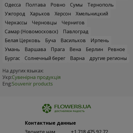
Одесса
Полтава
Ровно
Сумы
Тернополь
Ужгород
Харьков
Херсон
Хмельницкий
Черкассы
Черновцы
Чернигов
Самар (Новомосковск)
Павлоград
Белая Церковь
Буча
Васильков
Ирпень
Умань
Варшава
Прага
Вена
Берлин
Ревное
Бургас
Солнечный берег
Варна
другие регионы
На других языках:
Укр:
Сувенірна продукція
Eng:
Souvenir products
Контактные данные
Звоните нам
+1 718 475 92 72