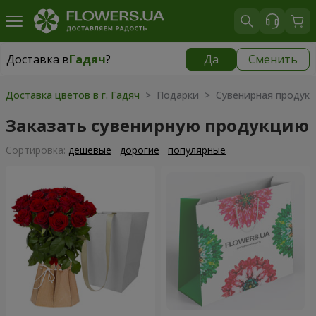
Доставка в
Гадяч
?
Да
Сменить
Доставка в
Гадяч
|
99 грн
Доставка цветов в г. Гадяч
> Подарки > Сувенирная продук
Заказать сувенирную продукцию
Cортировка:
дешевые
дорогие
популярные