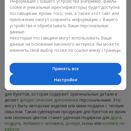
Информация с Вашего устройства (например, файлы
Сувениры к букетам на разные
cookie и уникальные идентификаторы) будет доступна
праздники
поставщикам. Кроме того, они, а также этот сайт или
приложение смогут сохранять информацию с Вашего
Праздник задаёт настроение, а сувенирная продукция для
устройства и обрабатывать Ваши персональные
букетов его подчёркивает. Именно поэтому сувениры к
данные.
цветам часто выбирают с учётом даты и события. В нашем
Некоторые поставщики могут использовать Ваши
ассортименте найдётся сувенирная продукция для букетов,
данные на основании законного интереса. Вы можете
которая подойдёт к любому празднику и может быть
изменить свой выбор позже по ссылке внизу страницы.
рассчитана на любой бюджет.
Сувенирная продукция к
Принять все
букетам на День рождения
Настройки
К
дню рождения
хорошо подходит сувенирная продукция
для букетов, которая содержит оригинальные детали и
делает
флористические дополнения
персональными. Это
могут быть авторские изделия или мини-подарки с тёплым
смыслом. Такая сувенирная продукция для букетов из ярких
или сезонных цветов станет удачным подарком для
друга
,
подруги
,
любимого человека
,
дочери
,
мамы
или
коллеги по
работе
.