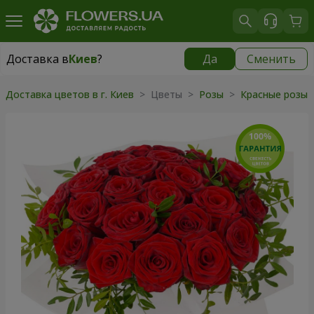
Доставка в
Киев
?
Да
Сменить
Доставка в
Киев
|
бесплатно
Доставка цветов в г. Киев
> Цветы >
Розы
>
Красные розы