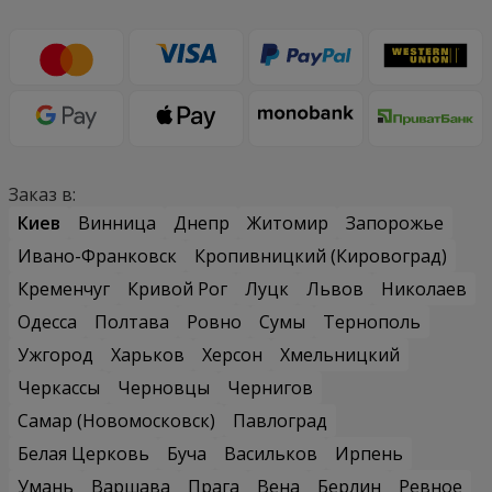
Заказ в:
Киев
Винница
Днепр
Житомир
Запорожье
Ивано-Франковск
Кропивницкий (Кировоград)
Кременчуг
Кривой Рог
Луцк
Львов
Николаев
Одесса
Полтава
Ровно
Сумы
Тернополь
Ужгород
Харьков
Херсон
Хмельницкий
Черкассы
Черновцы
Чернигов
Самар (Новомосковск)
Павлоград
Белая Церковь
Буча
Васильков
Ирпень
Умань
Варшава
Прага
Вена
Берлин
Ревное