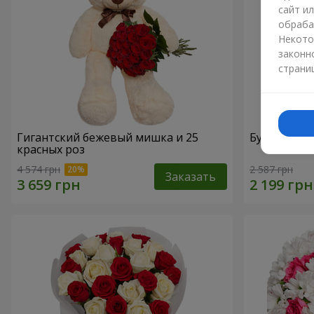
сайт и
обраба
Некото
законн
страни
Гигантский бежевый мишка и 25
Букет из 2
красных роз
4 574 грн
2 587 грн
Заказать