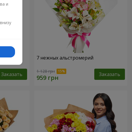
ва и
и
 внизу
7 нежных альстромерий
1 128 грн
Заказать
Заказать