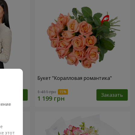
ная роза!"
Букет "Коралловая романтика"
а
1 411 грн
Заказать
Заказать
ление
ые
же этот