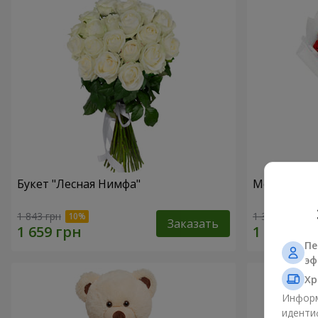
Букет "Лесная Нимфа"
Монобукет 
1 843 грн
1 374 грн
Заказать
Пе
эф
Хр
Информ
иденти