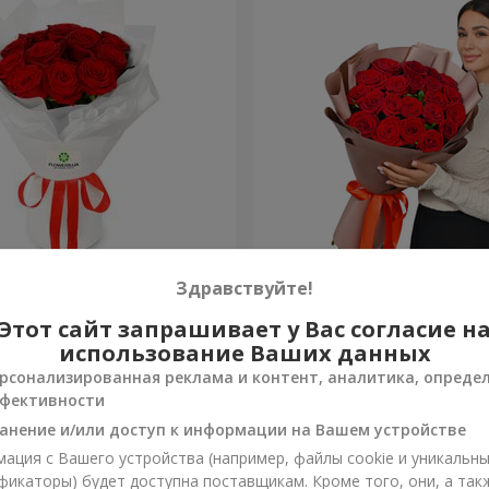
из 11 красных роз
Букет в упаковке "21 крас
Здравствуйте!
Этот сайт запрашивает у Вас согласие н
2 374 грн
Заказать
использование Ваших данных
рсонализированная реклама и контент, аналитика, опреде
фективности
анение и/или доступ к информации на Вашем устройстве
ация с Вашего устройства (например, файлы cookie и уникальн
фикаторы) будет доступна поставщикам. Кроме того, они, а так