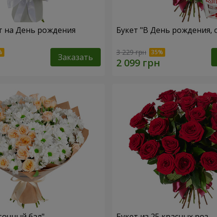
т на День рождения
Букет "В День рождения, 
3 229 грн
Заказать
точный бал"
Букет из 25 красных роз