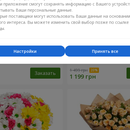
ли приложение смогут сохранять информацию с Вашего устройст
тывать Ваши персональные данные.
рые поставщики могут использовать Ваши данные на основани
ого интереса. Вы можете изменить свой выбор позже по ссылке
цы.
Настройки
Принять все
1 кремовой розы
Букет "Яркие солнышки!"
1 499 грн
Заказать