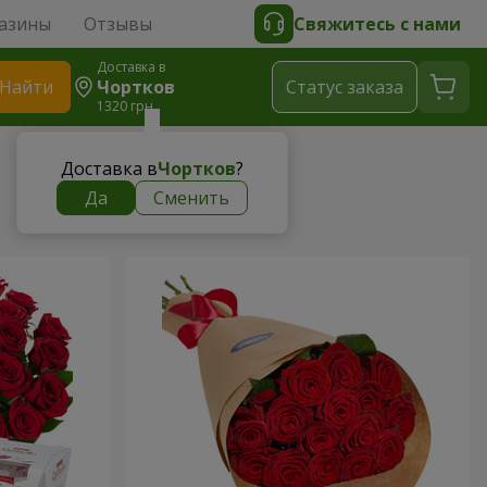
азины
Отзывы
Свяжитесь с нами
Доставка в
Найти
Чортков
Cтатус заказа
1320 грн
Доставка в
Чортков
?
Да
Сменить