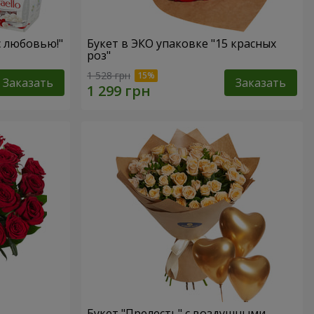
с любовью!"
Букет в ЭКО упаковке "15 красных
роз"
1 528 грн
Заказать
Заказать
Букет "Прелесть" с воздушными