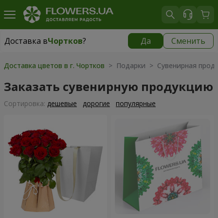
Доставка в
Чортков
?
Да
Сменить
Доставка в
Чортков
|
1320 грн
Доставка цветов в г. Чортков
> Подарки > Сувенирная прод
Заказать сувенирную продукцию
Cортировка:
дешевые
дорогие
популярные