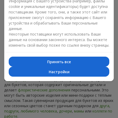
Информация с Вашего устройства (например, файлы
Сувениры к букетам на разные
cookie и уникальные идентификаторы) будет доступна
праздники
поставщикам. Кроме того, они, а также этот сайт или
приложение смогут сохранять информацию с Вашего
Праздник задаёт настроение, а сувенирная продукция для
устройства и обрабатывать Ваши персональные
букетов его подчёркивает. Именно поэтому сувениры к
данные.
цветам часто выбирают с учётом даты и события. В нашем
Некоторые поставщики могут использовать Ваши
ассортименте найдётся сувенирная продукция для букетов,
данные на основании законного интереса. Вы можете
которая подойдёт к любому празднику и может быть
изменить свой выбор позже по ссылке внизу страницы.
рассчитана на любой бюджет.
Сувенирная продукция к
Принять все
букетам на День рождения
Настройки
К
дню рождения
хорошо подходит сувенирная продукция
для букетов, которая содержит оригинальные детали и
делает
флористические дополнения
персональными. Это
могут быть авторские изделия или мини-подарки с тёплым
смыслом. Такая сувенирная продукция для букетов из ярких
или сезонных цветов станет удачным подарком для
друга
,
подруги
,
любимого человека
,
дочери
,
мамы
или
коллеги по
работе
.