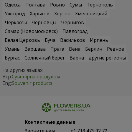
Одесса
Полтава
Ровно
Сумы
Тернополь
Ужгород
Харьков
Херсон
Хмельницкий
Черкассы
Черновцы
Чернигов
Самар (Новомосковск)
Павлоград
Белая Церковь
Буча
Васильков
Ирпень
Умань
Варшава
Прага
Вена
Берлин
Ревное
Бургас
Солнечный берег
Варна
другие регионы
На других языках:
Укр:
Сувенірна продукція
Eng:
Souvenir products
Контактные данные
Звоните нам
+1 718 475 92 72