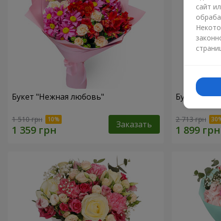
сайт и
обраба
Некото
законн
страни
Букет "Нежная любовь"
Букет "Цве
1 510 грн
2 713 грн
Заказать