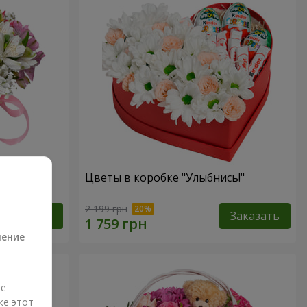
антазия"
Цветы в коробке "Улыбнись!"
а
2 199 грн
Заказать
Заказать
ление
ые
же этот