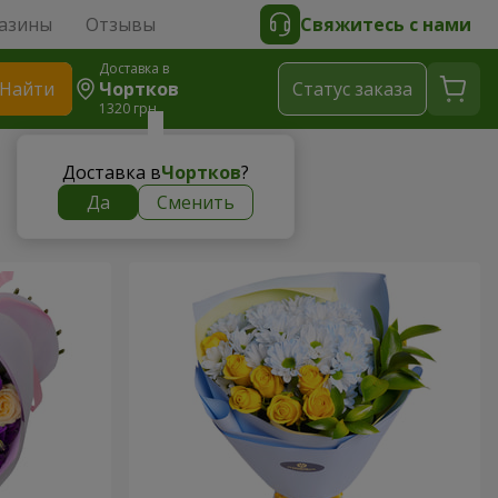
азины
Отзывы
Свяжитесь с нами
Доставка в
Найти
Чортков
Cтатус заказа
1320 грн
Доставка в
Чортков
?
Да
Сменить