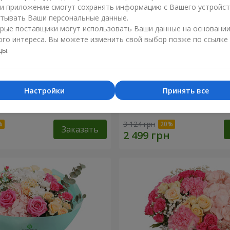
ли приложение смогут сохранять информацию с Вашего устройст
тывать Ваши персональные данные.
рые поставщики могут использовать Ваши данные на основани
ого интереса. Вы можете изменить свой выбор позже по ссылке
цы.
Настройки
Принять все
точный бал"
Корзина "Влюбленный сад
3 124 грн
Заказать