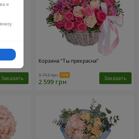
ва и
и
 внизу
"
Корзина "Ты прекрасна"
3 713 грн
Заказать
Заказать