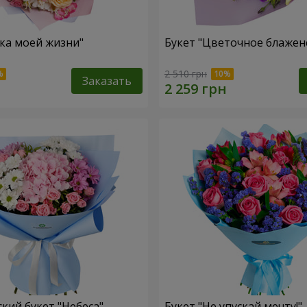
зка моей жизни"
Букет "Цветочное блажен
2 510 грн
Заказать
кий букет "Небеса"
Букет "Не упускай мечту!"