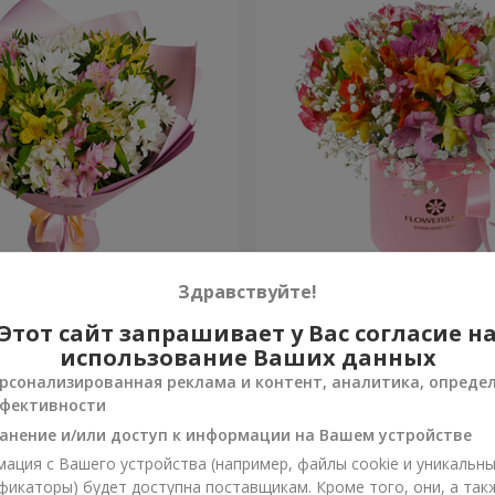
ов "Чудесное настроение"
Цветы в коробке "Яркая ф
Здравствуйте!
Этот сайт запрашивает у Вас согласие н
2 305 грн
Заказать
использование Ваших данных
рсонализированная реклама и контент, аналитика, опреде
фективности
анение и/или доступ к информации на Вашем устройстве
ация с Вашего устройства (например, файлы cookie и уникальн
фикаторы) будет доступна поставщикам. Кроме того, они, а так