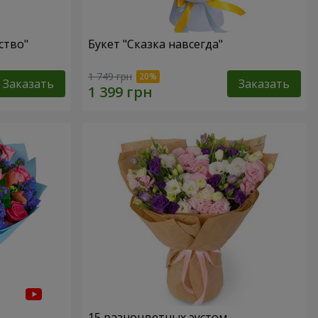
ство"
Букет "Сказка навсегда"
1 749 грн
Заказать
Заказать
15 разноцветных эустом