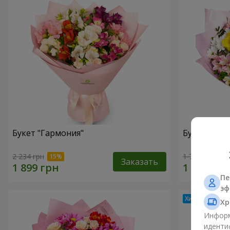
Букет "Гармония"
Букет цвет
2 234 грн
1 732 грн
Заказать
Пе
эф
Хр
Информ
иденти