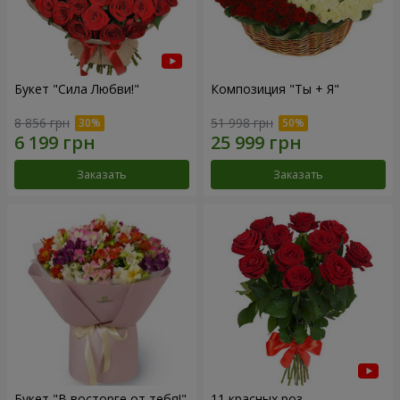
Букет "Сила Любви!"
Композиция "Ты + Я"
8 856 грн
51 998 грн
Заказать
Заказать
Букет "В восторге от тебя!"
11 красных роз