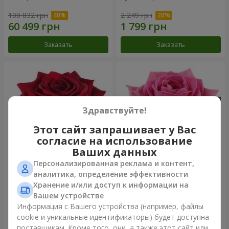
100 832 грн
2 249 грн
Заказать
Заказать
Здравствуйте!
Этот сайт запрашивает у Вас
согласие на использование
Ваших данных
Персонализированная реклама и контент,
Роза красная (поштучно)
Роза розовая (поштучно)
аналитика, определение эффективности
Хранение и/или доступ к информации на
Вашем устройстве
Информация с Вашего устройства (например, файлы
cookie и уникальные идентификаторы) будет доступна
Заказать
Заказать
поставщикам. Кроме того, они, а также этот сайт или