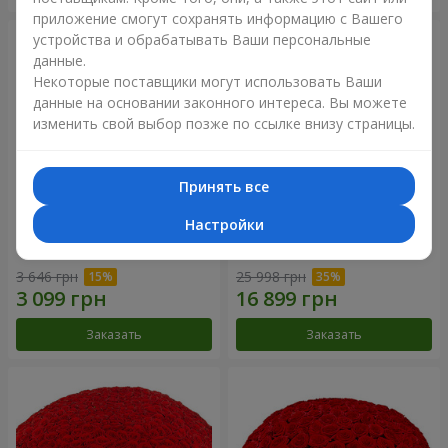
приложение смогут сохранять информацию с Вашего
устройства и обрабатывать Ваши персональные
данные.
Некоторые поставщики могут использовать Ваши
данные на основании законного интереса. Вы можете
изменить свой выбор позже по ссылке внизу страницы.
Принять все
Настройки
Корзина альстромерий
301 красная роза
"Акварель"
3 646 грн
25 998 грн
Заказать
Заказать