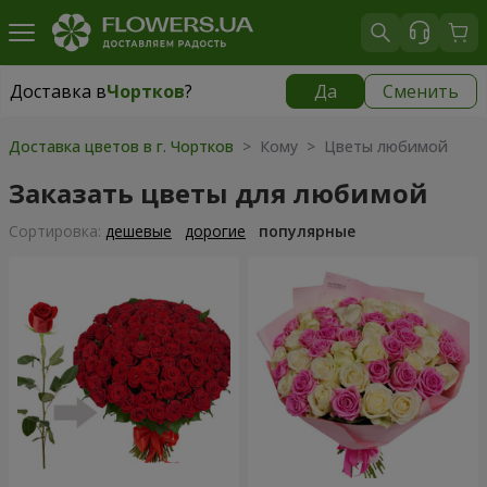
Доставка в
Чортков
?
Да
Сменить
Доставка в
Чортков
|
1320 грн
Доставка цветов в г. Чортков
> Кому > Цветы любимой
Заказать цветы для любимой
Cортировка:
дешевые
дорогие
популярные