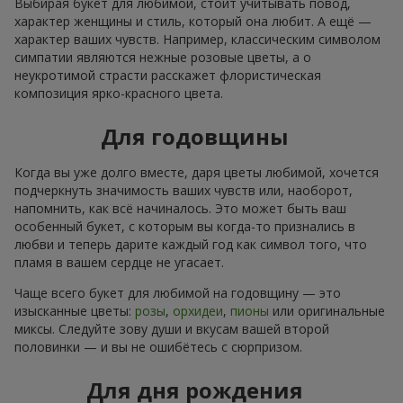
Выбирая букет для любимой, стоит учитывать повод,
характер женщины и стиль, который она любит. А ещё —
характер ваших чувств. Например, классическим символом
симпатии являются нежные розовые цветы, а о
неукротимой страсти расскажет флористическая
композиция ярко-красного цвета.
Для годовщины
Когда вы уже долго вместе, даря цветы любимой, хочется
подчеркнуть значимость ваших чувств или, наоборот,
напомнить, как всё начиналось. Это может быть ваш
особенный букет, с которым вы когда-то признались в
любви и теперь дарите каждый год как символ того, что
пламя в вашем сердце не угасает.
Чаще всего букет для любимой на годовщину — это
изысканные цветы:
розы
,
орхидеи
,
пионы
или оригинальные
миксы. Следуйте зову души и вкусам вашей второй
половинки — и вы не ошибётесь с сюрпризом.
Для дня рождения