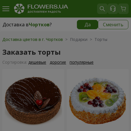
Доставка в
Чортков
?
Да
Сменить
Доставка в
Чортков
|
1320 грн
Доставка цветов в г. Чортков
> Подарки > Торты
Заказать торты
Cортировка:
дешевые
дорогие
популярные