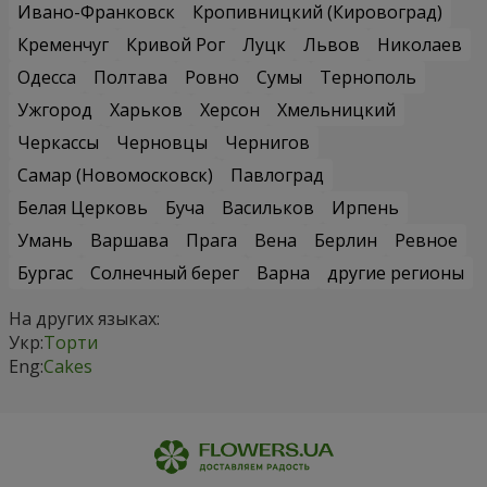
Ивано-Франковск
Кропивницкий (Кировоград)
Кременчуг
Кривой Рог
Луцк
Львов
Николаев
Одесса
Полтава
Ровно
Сумы
Тернополь
Ужгород
Харьков
Херсон
Хмельницкий
Черкассы
Черновцы
Чернигов
Самар (Новомосковск)
Павлоград
Белая Церковь
Буча
Васильков
Ирпень
Умань
Варшава
Прага
Вена
Берлин
Ревное
Бургас
Солнечный берег
Варна
другие регионы
На других языках:
Укр:
Торти
Eng:
Cakes