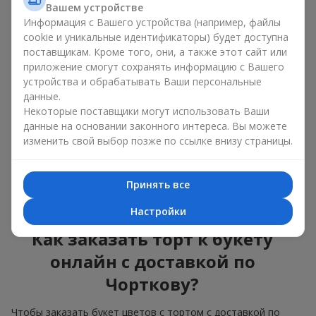
Вашем устройстве
красота и вкус в одном
Информация с Вашего устройства (например, файлы
подарке
cookie и уникальные идентификаторы) будет доступна
поставщикам. Кроме того, они, а также этот сайт или
приложение смогут сохранять информацию с Вашего
Торты с живыми цветами — это современное сочетание
устройства и обрабатывать Ваши персональные
флористики и гастрономической эстетики. Эксклюзивный
данные.
десерт в паре с
изысканным букетом
выглядит эффектно,
стильно и подчёркивает значимость события —
дня
Некоторые поставщики могут использовать Ваши
рождения
,
рождения ребёнка
или
корпоратива
.
данные на основании законного интереса. Вы можете
изменить свой выбор позже по ссылке внизу страницы.
В композиции букет цветов с тортом живые растения
задают эмоциональное настроение, а кондитерский декор
завершает сладкий праздничный акцент. Такой десерт с
Принять все
украшениями из любимых цветов отлично смотрится и на
праздничном столе, и на фотографиях.
Настройки
Как заказать торт к букету
онлайн с доставкой по
Чорткову?
Чтобы заказать букет цветов с тортом с доставкой по