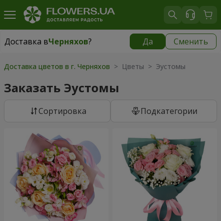
Доставка в
Черняхов
?
Да
Сменить
Доставка в
Черняхов
|
бесплатно
Доставка цветов в г. Черняхов
> Цветы > Эустомы
Заказать Эустомы
Cортировка
Подкатегории