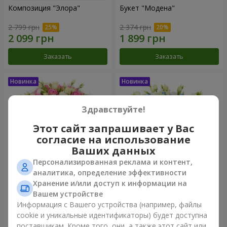
Композиция "Элора"
Букет "Модена"
2 799 грн
2 374 грн
Заказать
Заказать
Здравствуйте!
Этот сайт запрашивает у Вас
согласие на использование
Ваших данных
Персонализированная реклама и контент,
аналитика, определение эффективности
Хранение и/или доступ к информации на
Букет "Piedmont"
Композиция "Сильвия"
Вашем устройстве
4 879 грн
3 713 грн
Информация с Вашего устройства (например, файлы
cookie и уникальные идентификаторы) будет доступна
поставщикам. Кроме того, они, а также этот сайт или