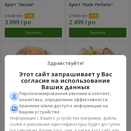
Букет "Лиссия"
Букет "Nude Perfume"
3 646 грн
2 940 грн
Заказать
Заказать
Здравствуйте!
Этот сайт запрашивает у Вас
согласие на использование
Ваших данных
Персонализированная реклама и контент,
аналитика, определение эффективности
Хранение и/или доступ к информации на
Букет "Нежность рассвета"
Букет "Прикосновение
нежности"
Вашем устройстве
4 265 грн
2 499 грн
Информация с Вашего устройства (например, файлы
cookie и уникальные идентификаторы) будет доступна
поставщикам. Кроме того, они, а также этот сайт или