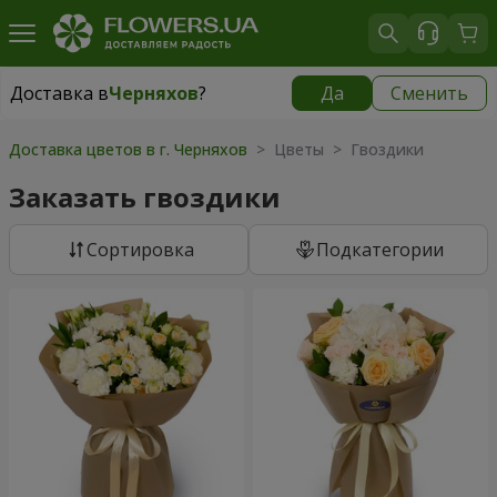
Доставка в
Черняхов
?
Да
Сменить
Доставка в
Черняхов
|
бесплатно
Доставка цветов в г. Черняхов
> Цветы > Гвоздики
Заказать гвоздики
Cортировка
Подкатегории