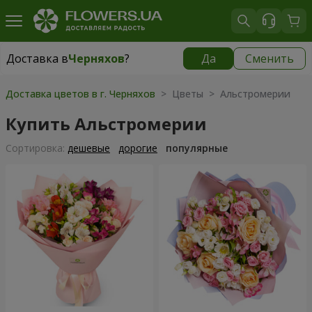
Доставка в
Черняхов
?
Да
Сменить
Доставка в
Черняхов
|
бесплатно
Доставка цветов в г. Черняхов
> Цветы > Альстромерии
Купить Альстромерии
Cортировка:
дешевые
дорогие
популярные