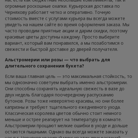
огромные роскошные охапки. Курьерская доставка по
Черняхову работает четко и оперативно. Точную
стоимость вместе с услугами курьера вы всегда можете
увидеть на нашем сайте во время оформления заказа. Мы
часто проводим приятные акции и дарим скидки, поэтому
красивые цветы доступны каждому. Просто выберите
вариант, который вам понравился, а мы позаботимся о
свежести и быстрой доставке до дверей получателя.
Альстромерии или розы — что выбрать для
длительного сохранения букета?
Если ваша главная цель — это максимальная стойкость, то
мы однозначно советуем выбрать именно альстромерии.
Они способны сохранять идеальную свежесть в вазе до
двух недель благодаря поочередному распусканию
бутонов. Розы тоже невероятно красивы, но они более
капризны и требуют тщательного ежедневного ухода.
Классическая королева цветов обычно стоит немного
меньше и острее реагирует на температуру в комнате.
Альстромерии прощают мелкие ошибки в уходе и дольше
остаются пышными. Однако вы всегда можете заказать у
нас в г. Черняхов красивый микс из этих двух растений,