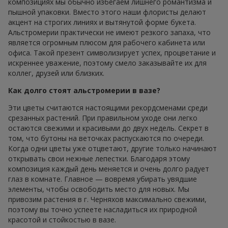
композициях мы обычно избегаем лишнего романтизма и
пышной упаковки. Вместо этого наши флористы делают
акцент на строгих линиях и вытянутой форме букета.
Альстромерии практически не имеют резкого запаха, что
является огромным плюсом для рабочего кабинета или
офиса. Такой презент символизирует успех, процветание и
искреннее уважение, поэтому смело заказывайте их для
коллег, друзей или близких.
Как долго стоят альстромерии в вазе?
Эти цветы считаются настоящими рекордсменами среди
срезанных растений. При правильном уходе они легко
остаются свежими и красивыми до двух недель. Секрет в
том, что бутоны на веточках распускаются по очереди.
Когда одни цветы уже отцветают, другие только начинают
открывать свои нежные лепестки. Благодаря этому
композиция каждый день меняется и очень долго радует
глаз в комнате. Главное — вовремя убирать увядшие
элементы, чтобы освободить место для новых. Мы
привозим растения в г. Черняхов максимально свежими,
поэтому вы точно успеете насладиться их природной
красотой и стойкостью в вазе.