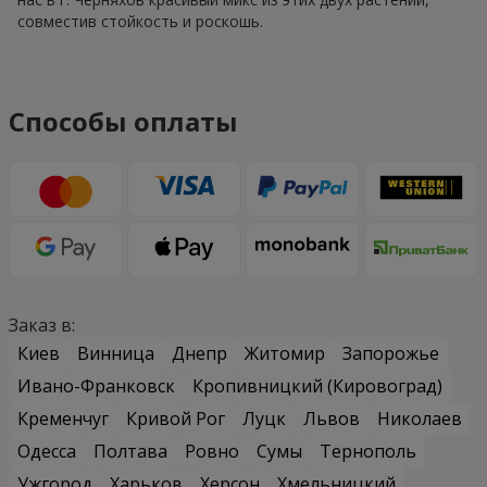
совместив стойкость и роскошь.
Способы оплаты
Заказ в:
Киев
Винница
Днепр
Житомир
Запорожье
Ивано-Франковск
Кропивницкий (Кировоград)
Кременчуг
Кривой Рог
Луцк
Львов
Николаев
Одесса
Полтава
Ровно
Сумы
Тернополь
Ужгород
Харьков
Херсон
Хмельницкий