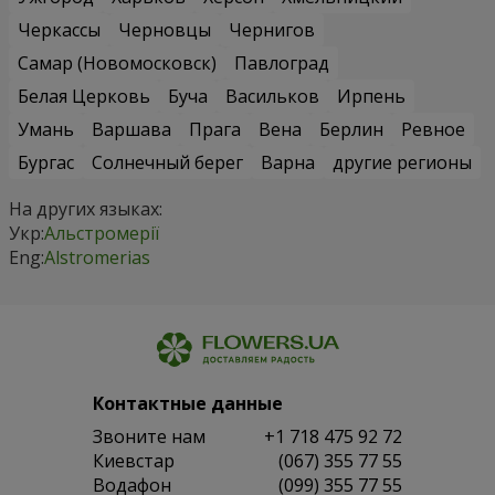
Черкассы
Черновцы
Чернигов
Самар (Новомосковск)
Павлоград
Белая Церковь
Буча
Васильков
Ирпень
Умань
Варшава
Прага
Вена
Берлин
Ревное
Бургас
Солнечный берег
Варна
другие регионы
На других языках:
Укр:
Альстромерії
Eng:
Alstromerias
Контактные данные
Звоните нам
+1 718 475 92 72
Киевстар
(067) 355 77 55
Водафон
(099) 355 77 55