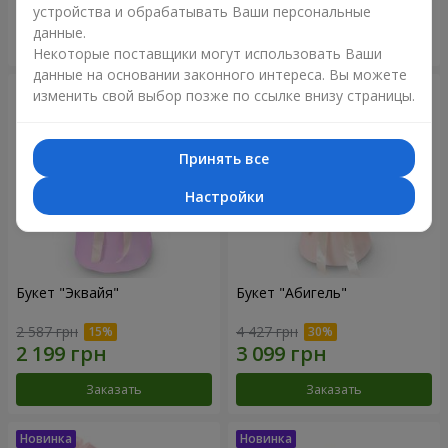
устройства и обрабатывать Ваши персональные
данные.
Заказать
Заказать
Некоторые поставщики могут использовать Ваши
данные на основании законного интереса. Вы можете
изменить свой выбор позже по ссылке внизу страницы.
Принять все
Настройки
Букет "Эквайя"
Букет "Абигель"
2 587 грн
4 427 грн
Заказать
Заказать