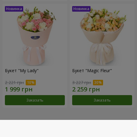
Букет "My Lady"
Букет "Magic Fleur"
2 221 грн
3 227 грн
Заказать
Заказать
Наши достижения