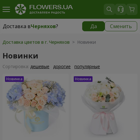
Доставка в
Черняхов
?
Да
Сменить
Доставка в
Черняхов
|
бесплатно
Доставка цветов в г. Черняхов
> Новинки
Новинки
Cортировка:
дешевые
дорогие
популярные