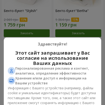
Бенто-букет "Stylish"
Бенто-букет"Bertha"
2 069 грн
1 364 грн
Заказать
Заказать
Здравствуйте!
Этот сайт запрашивает у Вас
согласие на использование
Ваших данных
Персонализированная реклама и контент,
аналитика, определение эффективности
Хранение и/или доступ к информации на
Вашем устройстве
Информация с Вашего устройства (например, файлы
Букет "Kamaliya"
Букет "Moon Dance"
cookie и уникальные идентификаторы) будет доступна
поставщикам. Кроме того, они, а также этот сайт или
3 145 грн
2 570 грн
приложение смогут сохранять информацию с Вашего