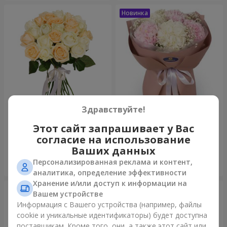
Здравствуйте!
Микс “Нежность” из 21 розы
Букет "Искренность"
Этот сайт запрашивает у Вас
1 732 грн
3 332 грн
согласие на использование
Ваших данных
Персонализированная реклама и контент,
Заказать
Заказать
аналитика, определение эффективности
Хранение и/или доступ к информации на
Вашем устройстве
Информация с Вашего устройства (например, файлы
cookie и уникальные идентификаторы) будет доступна
поставщикам. Кроме того, они, а также этот сайт или