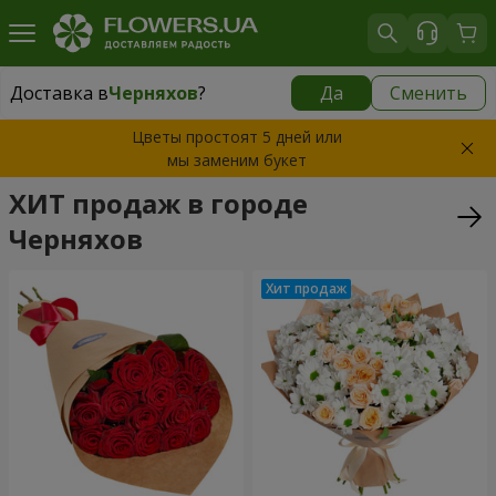
Доставка в
Черняхов
?
Да
Сменить
Доставка в
Черняхов
|
бесплатно
Цветы простоят 5 дней или
мы заменим букет
ХИТ продаж в городе
Черняхов