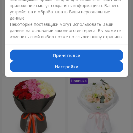
приложение смогут сохранять информацию с Вашего
устройства и обрабатывать Ваши персональные
данные.
Некоторые поставщики могут использовать Ваши
данные на основании законного интереса. Вы можете
изменить свой выбор позже по ссылке внизу страницы.
Букет "Reverence"
Букет "Голубая сказка"
2 479 грн
5 227 грн
Принять все
Настройки
Заказать
Заказать