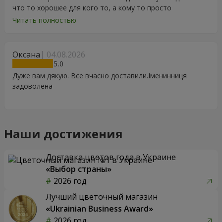
что то хорошее для кого то, а кому то просто
порадоваться цветам, подарку, тортику, поздравлению.
Читать полностью
Особенно, если человек сам себе не может купить даже
в свой День Рождения. Спасибо
Оксана
04.08.2026
5
Дуже вам дякую. Все вчасно доставили.Іменинниця
задоволена
Наши достижения
Доставка цветов года в Украине
«Выбор страны»
2026 год
Лучший цветочный магазин
«Ukrainian Business Award»
2026 год