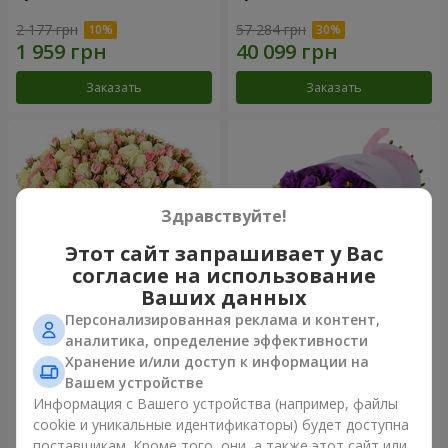
2 177 грн
57 284 грн
Заказать
Заказать
Здравствуйте!
Этот сайт запрашивает у Вас
согласие на использование
Ваших данных
Персонализированная реклама и контент,
Романтический букет
Букет "Цветочное
аналитика, определение эффективности
"Между небом и землей!"
блаженство"
Хранение и/или доступ к информации на
75 874 грн
8 621 грн
Вашем устройстве
Информация с Вашего устройства (например, файлы
cookie и уникальные идентификаторы) будет доступна
Заказать
Заказать
поставщикам. Кроме того, они, а также этот сайт или