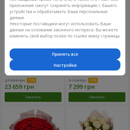
приложение смогут сохранять информацию с Вашего
устройства и обрабатывать Ваши персональные
данные.
Некоторые поставщики могут использовать Ваши
данные на основании законного интереса. Вы можете
изменить свой выбор позже по ссылке внизу страницы.
Принять все
Настройки
Микс "Планета роз" из 51
Букет "Очарование" с
кустовой розы
воздушными шарами
27 834 грн
9 124 грн
Заказать
Заказать