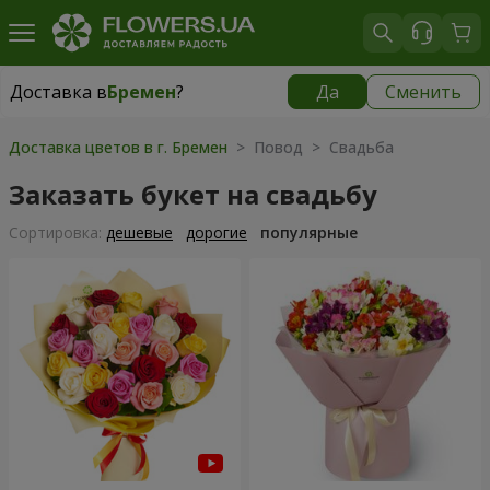
Доставка в
Бремен
?
Да
Сменить
Доставка в
Бремен
|
бесплатно
Доставка цветов в г. Бремен
> Повод > Свадьба
Заказать букет на свадьбу
Cортировка:
дешевые
дорогие
популярные