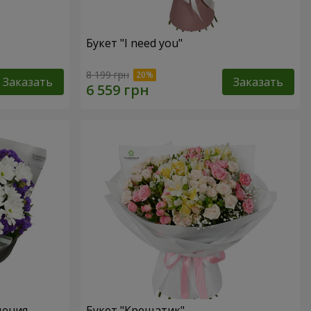
Букет "I need you"
8 199 грн
Заказать
Заказать
дения
Букет "Крещатик"