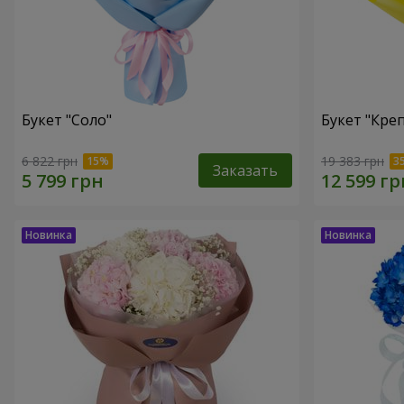
Букет "Соло"
Букет "Кре
6 822 грн
19 383 грн
Заказать