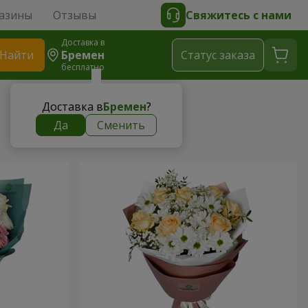
азины
Отзывы
Свяжитесь с нами
Доставка в
Найти
Бремен
Cтатус заказа
бесплатно
Доставка в
Бремен
?
Да
Сменить