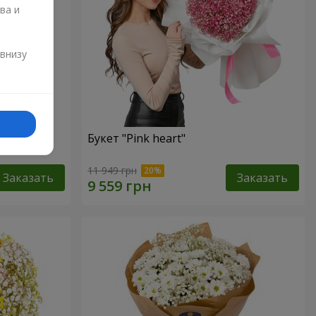
ва и
и
 внизу
Букет "Pink heart"
11 949 грн
Заказать
Заказать