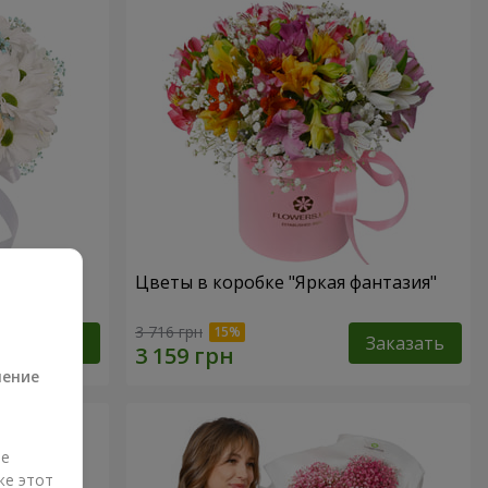
 не
Цветы в коробке "Яркая фантазия"
а
3 716 грн
Заказать
Заказать
ление
ые
же этот