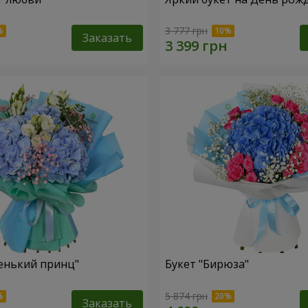
3 777 грн
Заказать
енький принц"
Букет "Бирюза"
5 874 грн
Заказать