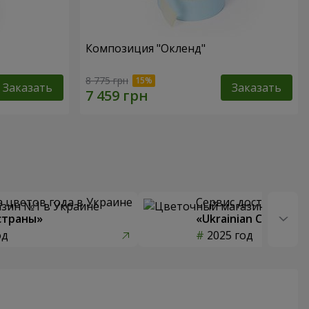
Композиция "Окленд"
8 775 грн
Заказать
Заказать
 цветов года в Украине
Сервис доставки цв
страны»
«Ukrainian Choice»
од
2025 год