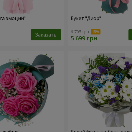
уга эмоций"
Букет "Диор"
6 705 грн
Заказать
т любви"
Яркий букет на День рож