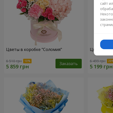
сайт и
обраба
Некото
законн
страни
Цветы в коробке "Соломия"
Цветы в ко
6 510 грн
6 499 грн
Заказать