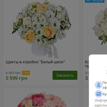
Цветы в коробке "Белый шелк"
Композици
прикоснов
6 587 грн
4 288 грн
Заказать
Пе
эф
Хр
Информ
иденти