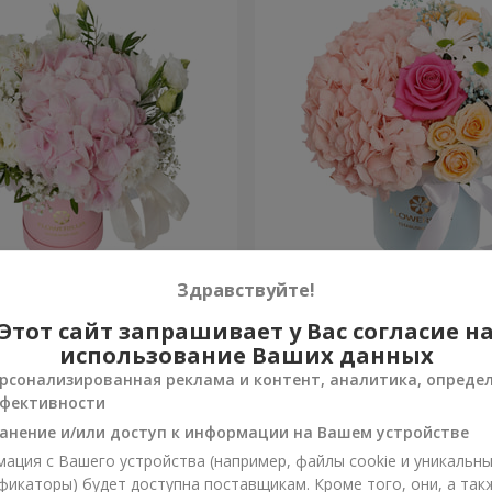
я "Нежное
Цветы в коробке "Счастья
Здравствуйте!
ение"
избежать"
Этот сайт запрашивает у Вас согласие н
5 175 грн
Заказать
использование Ваших данных
рсонализированная реклама и контент, аналитика, опреде
фективности
анение и/или доступ к информации на Вашем устройстве
ация с Вашего устройства (например, файлы cookie и уникальн
фикаторы) будет доступна поставщикам. Кроме того, они, а так