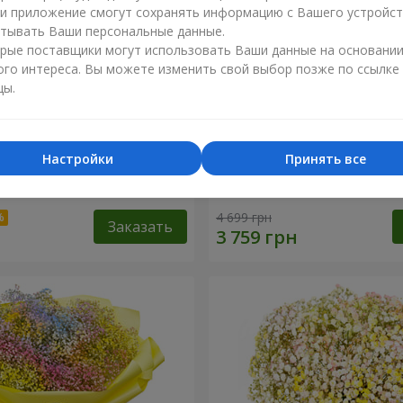
ли приложение смогут сохранять информацию с Вашего устройст
тывать Ваши персональные данные.
рые поставщики могут использовать Ваши данные на основани
ого интереса. Вы можете изменить свой выбор позже по ссылке
цы.
Настройки
Принять все
робке "Помпадур"
Корзина "Ангелочек"
4 699 грн
Заказать