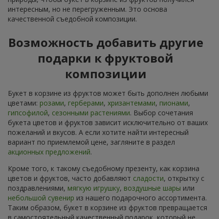
интересным, но не перегруженным. Это основа
качественной съедобной композиции.
Возможность добавить другие
подарки к фруктовой
композиции
Букет в корзине из фруктов может быть дополнен любыми
цветами:
розами
,
герберами
,
хризантемами
,
пионами
,
гипсофилой
,
сезонными растениями
. Выбор сочетания
букета цветов и фруктов зависит исключительно от ваших
пожеланий и вкусов. А если хотите найти интересный
вариант по приемлемой цене, загляните в раздел
акционных предложений
.
Кроме того, к такому съедобному презенту, как корзина
цветов и фруктов, часто добавляют
сладости
, открытку с
поздравлениями,
мягкую игрушку
,
воздушные шары
или
небольшой сувенир
из нашего подарочного ассортимента.
Таким образом, букет в корзине из фруктов превращается
в самостоятельный качественный подарок, который не