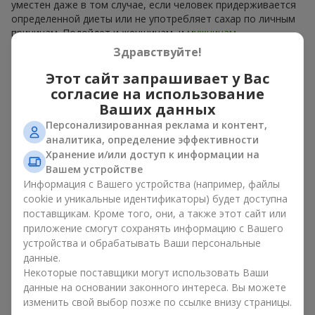
уместен даже в том случае, если человек придерживается
определенной диеты или не употребляет сахар по личным
причинам. Подойдет и женщинам, и
мужчинам
.
Здравствуйте!
В каждой корзине — ароматные плоды, собранные в
гармоничный фруктовый микс. Букет в корзине из фруктов
Этот сайт запрашивает у Вас
может представлять собой изысканную сладкую корзину
согласие на использование
или сдержанный эко-набор из сезонных фруктов. Букет в
Ваших данных
корзине из фруктов, как натуральный комплимент, всегда
Персонализированная реклама и контент,
выглядит уместно и
ко дню рождения
, и
к рождению
аналитика, определение эффективности
ребенка
, и к определенному
бизнес-событию
.
Хранение и/или доступ к информации на
Вашем устройстве
Идеи оформления корзины с
Информация с Вашего устройства (например, файлы
фруктами в подарок
cookie и уникальные идентификаторы) будет доступна
поставщикам. Кроме того, они, а также этот сайт или
Эмоциональная окраска, которую несет букет в корзине из
приложение смогут сохранять информацию с Вашего
фруктов, зависит от оформления. Оно имеет значение не
устройства и обрабатывать Ваши персональные
меньше, чем наполнение. Именно праздничное оформление
данные.
превращает обычный букет в корзине из фруктов в
Некоторые поставщики могут использовать Ваши
гастрономический подарок. В компании
Flowers.ua
мы
данные на основании законного интереса. Вы можете
всегда учитываем пожелания клиента при создании декора.
изменить свой выбор позже по ссылке внизу страницы.
При формировании композиции используются натуральные