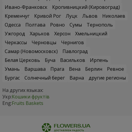
Ивано-Франковск
Кропивницкий (Кировоград)
Кременчуг
Кривой Рог
Луцк
Львов
Николаев
Одесса
Полтава
Ровно
Сумы
Тернополь
Ужгород
Харьков
Херсон
Хмельницкий
Черкассы
Черновцы
Чернигов
Самар (Новомосковск)
Павлоград
Белая Церковь
Буча
Васильков
Ирпень
Умань
Варшава
Прага
Вена
Берлин
Ревное
Бургас
Солнечный берег
Варна
другие регионы
На других языках:
Укр:
Кошики фруктів
Eng:
Fruits Baskets