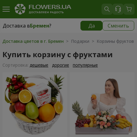
Доставка в
Бремен
?
Да
Сменить
Доставка в
Бремен
|
бесплатно
Доставка цветов в г. Бремен
> Подарки > Корзины фруктов
Купить корзину с фруктами
Cортировка:
дешевые
дорогие
популярные