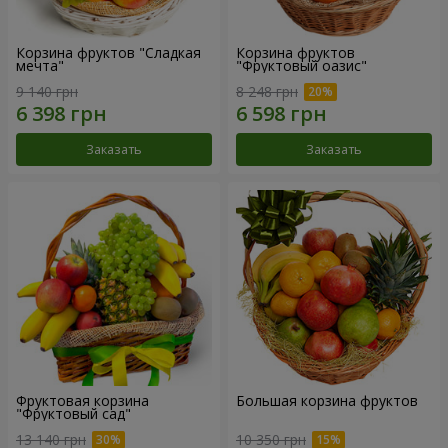
Корзина фруктов "Сладкая
Корзина фруктов
мечта"
"Фруктовый оазис"
9 140 грн
8 248 грн
Заказать
Заказать
Фруктовая корзина
Большая корзина фруктов
"Фруктовый сад"
13 140 грн
10 350 грн