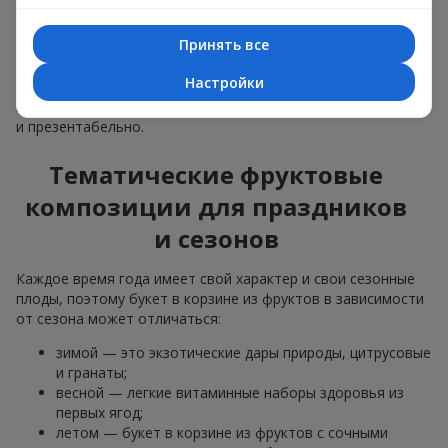
материалы, продуманная упаковка вкуса и, конечно,
декоративные элементы, соответствующие событию.
Принять все
По желанию клиента корзина с фруктами может быть
Настройки
оформлена в прозрачной пленке или стильной коробке —
всегда с праздничной подачей, которая выглядит аккуратно
и презентабельно.
Тематические фруктовые
композиции для праздников
и сезонов
Каждое время года имеет свой характер и свои сезонные
плоды, поэтому букет в корзине из фруктов в зависимости
от сезона может отличаться:
зимой — это экзотические дары природы, цитрусовые
и гранаты;
весной — легкие витаминные наборы здоровья из
первых ягод;
летом — букет в корзине из фруктов с сочными